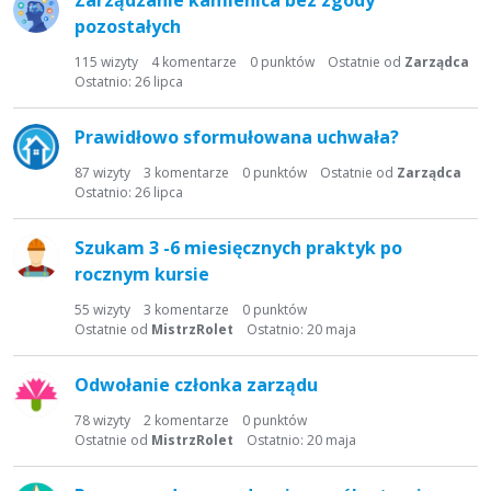
Zarządzanie kamienica bez zgody
pozostałych
115
wizyty
4
komentarze
0
punktów
Ostatnie od
Zarządca
Ostatnio:
26 lipca
Prawidłowo sformułowana uchwała?
87
wizyty
3
komentarze
0
punktów
Ostatnie od
Zarządca
Ostatnio:
26 lipca
Szukam 3 -6 miesięcznych praktyk po
rocznym kursie
55
wizyty
3
komentarze
0
punktów
Ostatnie od
MistrzRolet
Ostatnio:
20 maja
Odwołanie członka zarządu
78
wizyty
2
komentarze
0
punktów
Ostatnie od
MistrzRolet
Ostatnio:
20 maja