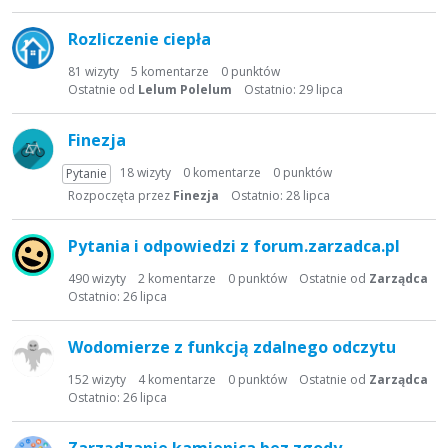
a
d
Rozliczenie ciepła
y
s
81
wizyty
5
komentarze
0
punktów
Ostatnie od
Lelum Polelum
Ostatnio:
29 lipca
k
u
s
Finezja
y
18
wizyty
0
komentarze
0
punktów
Pytanie
j
Rozpoczęta przez
Finezja
Ostatnio:
28 lipca
n
a
Pytania i odpowiedzi z forum.zarzadca.pl
490
wizyty
2
komentarze
0
punktów
Ostatnie od
Zarządca
Ostatnio:
26 lipca
Wodomierze z funkcją zdalnego odczytu
152
wizyty
4
komentarze
0
punktów
Ostatnie od
Zarządca
Ostatnio:
26 lipca