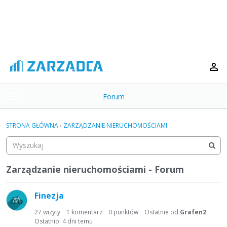
Forum
t
o
×
g
STRONA GŁÓWNA
›
ZARZĄDZANIE NIERUCHOMOŚCIAMI
g
Kategorie
l
e
Dyskusje
m
Zarządzanie nieruchomościami - Forum
e
L
Aktywność
n
Finezja
u
i
s
27
wizyty
1
komentarz
0
punktów
Ostatnie od
Grafen2
t
Ostatnio:
4 dni temu