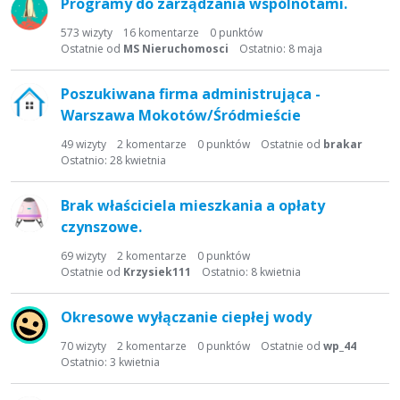
Programy do zarządzania wspólnotami.
573
wizyty
16
komentarze
0
punktów
Ostatnie od
MS Nieruchomosci
Ostatnio:
8 maja
Poszukiwana firma administrująca -
Warszawa Mokotów/Śródmieście
49
wizyty
2
komentarze
0
punktów
Ostatnie od
brakar
Ostatnio:
28 kwietnia
Brak właściciela mieszkania a opłaty
czynszowe.
69
wizyty
2
komentarze
0
punktów
Ostatnie od
Krzysiek111
Ostatnio:
8 kwietnia
Okresowe wyłączanie ciepłej wody
70
wizyty
2
komentarze
0
punktów
Ostatnie od
wp_44
Ostatnio:
3 kwietnia