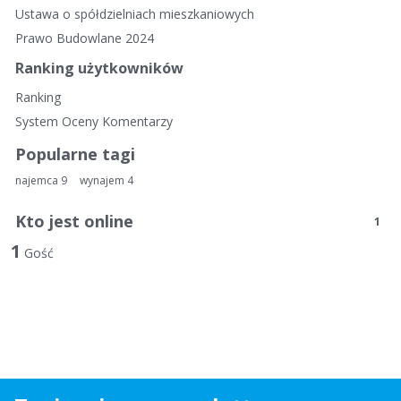
i
Ustawa o spółdzielniach mieszkaniowych
e
Prawo Budowlane 2024
l
i
Ranking użytkowników
n
Ranking
k
System Oceny Komentarzy
i
Popularne tagi
najemca
9
wynajem
4
Kto jest online
1
1
Gość