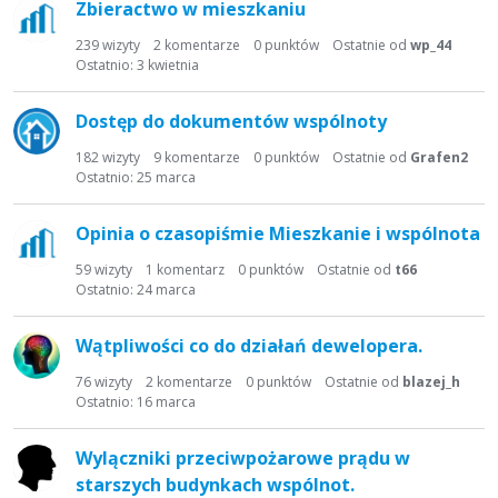
Zbieractwo w mieszkaniu
239
wizyty
2
komentarze
0
punktów
Ostatnie od
wp_44
Ostatnio:
3 kwietnia
Dostęp do dokumentów wspólnoty
182
wizyty
9
komentarze
0
punktów
Ostatnie od
Grafen2
Ostatnio:
25 marca
Opinia o czasopiśmie Mieszkanie i wspólnota
59
wizyty
1
komentarz
0
punktów
Ostatnie od
t66
Ostatnio:
24 marca
Wątpliwości co do działań dewelopera.
76
wizyty
2
komentarze
0
punktów
Ostatnie od
blazej_h
Ostatnio:
16 marca
Wylączniki przeciwpożarowe prądu w
starszych budynkach wspólnot.