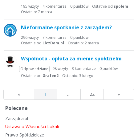
195
wizyty
4
komentarze
0
punktów
Ostatnie od
spolem
Ostatnio:
7 marca
Nieformalne spotkanie z zarządem?
296
wizyty
7
komentarze
0
punktów
Ostatnie od
LiczDom.pl
Ostatnio:
2 marca
Wspólnota - opłata za mienie spółdzielni
98
wizyty
3
komentarze
0
punktów
Odpowiedziane
Ostatnie od
Grafen2
Ostatnio:
3 lutego
«
1
…
22
»
S
Polecane
z
Zarządca.pl
y
b
Ustawa o Własności Lokali
k
Prawo Spółdzielcze