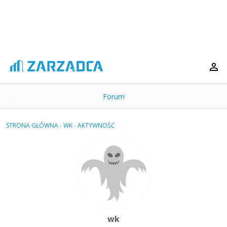
Forum
t
o
×
g
STRONA GŁÓWNA
›
WK
›
AKTYWNOŚĆ
g
Kategorie
l
e
Dyskusje
m
e
Aktywność
n
u
wk