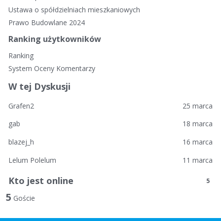
i
Ustawa o spółdzielniach mieszkaniowych
e
Prawo Budowlane 2024
l
i
Ranking użytkowników
n
Ranking
k
System Oceny Komentarzy
i
W tej Dyskusji
Grafen2
25 marca
gab
18 marca
blazej_h
16 marca
Lelum Polelum
11 marca
Kto jest online
5
5
Goście