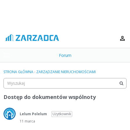
Forum
t
o
×
g
STRONA GŁÓWNA
›
ZARZĄDZANIE NIERUCHOMOŚCIAMI
g
Kategorie
l
e
Dyskusje
m
Dostęp do dokumentów wspólnoty
e
Aktywność
n
u
Lelum Polelum
Użytkownik
11 marca