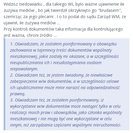
Widzisz niedowiarku , dla takiego WL było ważne ujawnienie ile
zużywa mediów , bo jak twierdził okrzyknięto go "brudasem",
szemrząc za jego plecami . I o to podał do sądu Zarząd WM, że
ujawnił, ile zużywa mediów ...
Przy kontroli dokumentów taka informacja dla kontrolującego
jest ważna, chroni źródło ....
1. Oświadczam, że zostałem poinformowany o obowiązku
zachowania w tajemnicy treści dokumentów wspólnoty
mieszkaniowej, jakie zostały mi okazane, a w szczególności
nieupubliczniania ich i nieudostępniania osobom
niepowołanym.
2. Oświadczam też, że jestem świadomy, że niewłaściwe
zabezpieczenie w/w dokumentów, a w szczególności celowe
ich upublicznienie może mnie narazić na odpowiedzialność
prawną.
3. Oświadczam też, że zostałem poinformowany, iż
wykorzystanie w/w dokumentów może nastąpić tylko w celu
realizacji moich praw i obowiązków, jako członka wspólnoty
mieszkaniowej i nie mogą być one wykorzystane w celu
innym, niż zarządzania częściami wspólnymi nieruchomości.