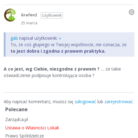
Grafen2
Użytkownik
25 marca
gab
napisał użytkownik:
»
To, że coś głupiego w Twojej wspólnocie, nie oznacza, że
to jest dobra i zgodna z prawem praktyka.
A co jest, wg Ciebie, niezgodne z prawem ?
.... że takie
oświadczenie podpisuje kontrolująca osoba ?
Aby napisać komentarz, musisz się
zalogować
lub
zarejestrować
.
S
Polecane
z
Zarządca.pl
y
b
Ustawa o Własności Lokali
k
Prawo Spółdzielcze