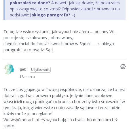
pokazałeś te dane?
A nawet, jak się dowie, że pokazałeś
np. szwagrowi, to co zrobi? Odpowiedzialność prawna a na
podstawie
jakiego paragrafu?
:-)
To będzie wykorzystanie, jak wybuchnie afera .... bo inny WL
poczuje się szkalowany , obmawiany,
i będzie chciał dochodzić swoich praw w Sądzie .... z jakiego
paragrafu, a to osądzi Sąd.
gab
Użytkownik
18 marca
To, że coś głupiego w Twojej wspólnocie, nie oznacza, że to jest
dobra i zgodna z prawem praktyka. Jedynie dane osobowe
właścicieli mogą podlegać ochronie, choć żeby było śmieszniej w
tym kraju, księgi wieczyste co do zasady są jawne i w zasadzie
każdy może je przegladać.
We wspólnotach afery wybuchają co chwila, bo durni tam też
sporo.