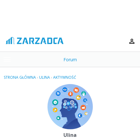
Forum
t
o
×
g
STRONA GŁÓWNA
›
ULINA
›
AKTYWNOŚĆ
g
Kategorie
l
e
Dyskusje
m
e
Aktywność
n
u
Ulina