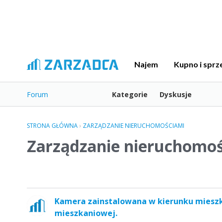
Najem
Kupno i sprz
Forum
Kategorie
Dyskusje
STRONA GŁÓWNA
›
ZARZĄDZANIE NIERUCHOMOŚCIAMI
Zarządzanie nieruchomoś
L
Kamera zainstalowana w kierunku mieszk
i
mieszkaniowej.
s