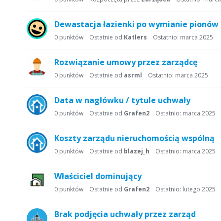
Dewastacja łazienki po wymianie pionów
0
punktów
Ostatnie od
Katlers
Ostatnio:
marca 2025
Rozwiązanie umowy przez zarządcę
0
punktów
Ostatnie od
asrml
Ostatnio:
marca 2025
Data w nagłówku / tytule uchwały
0
punktów
Ostatnie od
Grafen2
Ostatnio:
marca 2025
Koszty zarządu nieruchomością wspólną
0
punktów
Ostatnie od
blazej_h
Ostatnio:
marca 2025
Właściciel dominujący
0
punktów
Ostatnie od
Grafen2
Ostatnio:
lutego 2025
Brak podjęcia uchwały przez zarząd