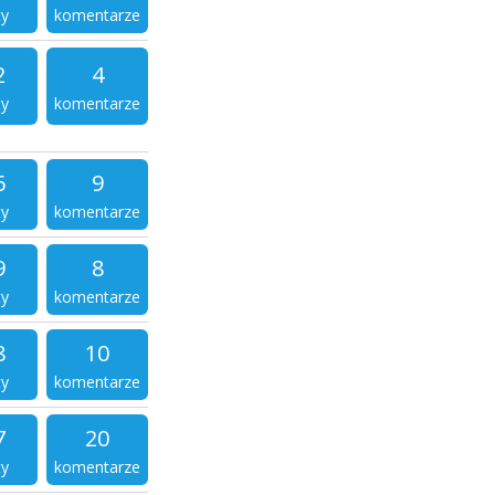
ty
komentarze
2
4
ty
komentarze
6
9
ty
komentarze
9
8
ty
komentarze
8
10
ty
komentarze
7
20
ty
komentarze