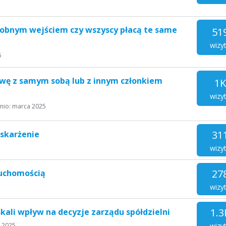
osobnym wejściem czy wszyscy płacą te same
51
wizy
5
wę z samym sobą lub z innym członkiem
1K
wizy
nio:
marca 2025
31
skarżenie
wizy
27
ruchomością
wizy
1.3
skali wpływ na decyzje zarządu spółdzielni
wizy
 2025