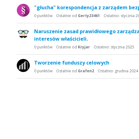
"głucha" korespondencja z zarządem be
0
punktów
Ostatnie od
Gerty23461
Ostatnio:
stycznia 2
Naruszenie zasad prawidłowego zarządza
interesów właścicieli.
0
punktów
Ostatnie od
Kryjar
Ostatnio:
stycznia 2025
Tworzenie funduszy celowych
0
punktów
Ostatnie od
Grafen2
Ostatnio:
grudnia 2024