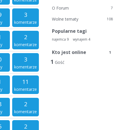
O Forum
7
9
3
Wolne tematy
108
ty
komentarze
Popularne tagi
1
2
najemca
9
wynajem
4
ty
komentarze
Kto jest online
1
0
3
1
Gość
ty
komentarze
1
11
ty
komentarze
8
2
ty
komentarze
5
2