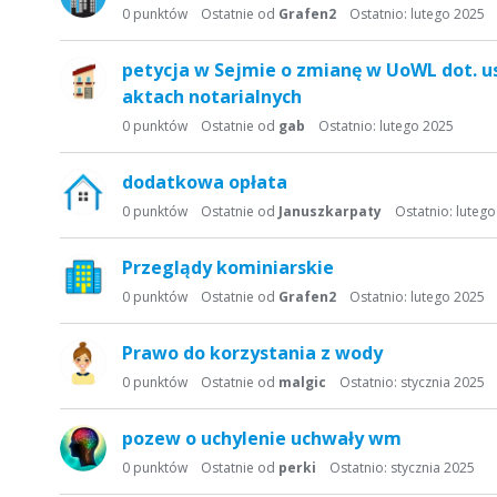
0
punktów
Ostatnie od
Grafen2
Ostatnio:
lutego 2025
petycja w Sejmie o zmianę w UoWL dot. 
aktach notarialnych
0
punktów
Ostatnie od
gab
Ostatnio:
lutego 2025
dodatkowa opłata
0
punktów
Ostatnie od
Januszkarpaty
Ostatnio:
lutego
Przeglądy kominiarskie
0
punktów
Ostatnie od
Grafen2
Ostatnio:
lutego 2025
Prawo do korzystania z wody
0
punktów
Ostatnie od
malgic
Ostatnio:
stycznia 2025
pozew o uchylenie uchwały wm
0
punktów
Ostatnie od
perki
Ostatnio:
stycznia 2025