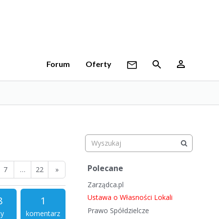
Forum
Oferty
S
Polecane
7
…
22
»
z
Zarządca.pl
y
b
Ustawa o Własności Lokali
8
1
k
Prawo Spółdzielcze
ty
komentarz