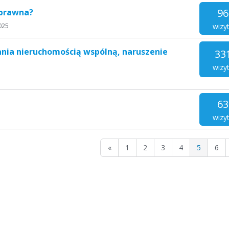
96
zprawna?
wizy
025
nia nieruchomością wspólną, naruszenie
33
wizy
63
wizy
«
1
2
3
4
5
6