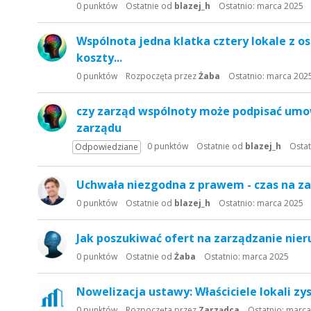
t
0
punktów
Ostatnie od
blazej_h
Ostatnio:
marca 2025
a
d
Wspólnota jedna klatka cztery lokale z 
y
koszty...
s
0
punktów
Rozpoczęta przez
Żaba
Ostatnio:
marca 202
k
u
s
czy zarząd wspólnoty może podpisać umo
y
zarządu
j
0
punktów
Ostatnie od
blazej_h
Ostat
Odpowiedziane
n
a
Uchwała niezgodna z prawem - czas na za
0
punktów
Ostatnie od
blazej_h
Ostatnio:
marca 2025
Jak poszukiwać ofert na zarządzanie nie
0
punktów
Ostatnie od
Żaba
Ostatnio:
marca 2025
Nowelizacja ustawy: Właściciele lokali zy
0
punktów
Rozpoczęta przez
Zarządca
Ostatnio:
marca