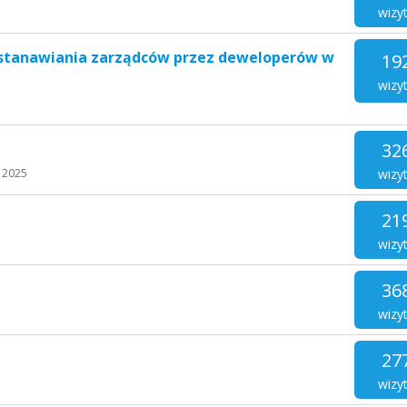
wizy
ustanawiania zarządców przez deweloperów w
19
wizy
32
wizy
 2025
21
wizy
36
wizy
27
wizy