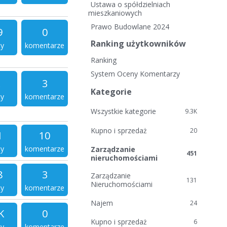
i
Ustawa o spółdzielniach
e
mieszkaniowych
l
Prawo Budowlane 2024
9
0
i
Ranking użytkowników
n
ty
komentarze
k
Ranking
i
System Oceny Komentarzy
3
Kategorie
ty
komentarze
Wszystkie kategorie
9.3K
Kupno i sprzedaż
20
1
10
ty
komentarze
Zarządzanie
451
nieruchomościami
8
3
Zarządzanie
131
Nieruchomościami
ty
komentarze
Najem
24
K
0
Kupno i sprzedaż
6
ty
komentarze