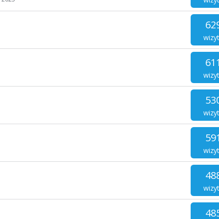
62
wizy
61
wizy
53
wizy
59
wizy
48
wizy
48