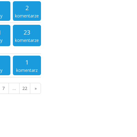
2
ty
komentarze
1
23
ty
komentarze
1
ty
komentarz
7
…
22
»