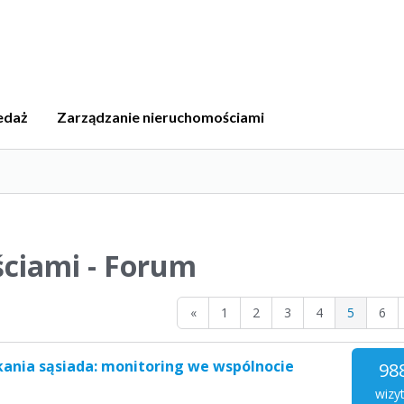
edaż
Zarządzanie nieruchomościami
ciami - Forum
«
1
2
3
4
5
6
ania sąsiada: monitoring we wspólnocie
98
wizy