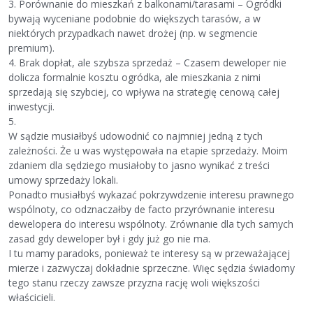
3. Porównanie do mieszkań z balkonami/tarasami – Ogródki
bywają wyceniane podobnie do większych tarasów, a w
niektórych przypadkach nawet drożej (np. w segmencie
premium).
4. Brak dopłat, ale szybsza sprzedaż – Czasem deweloper nie
dolicza formalnie kosztu ogródka, ale mieszkania z nimi
sprzedają się szybciej, co wpływa na strategię cenową całej
inwestycji.
5.
W sądzie musiałbyś udowodnić co najmniej jedną z tych
zależności. Że u was występowała na etapie sprzedaży. Moim
zdaniem dla sędziego musiałoby to jasno wynikać z treści
umowy sprzedaży lokali.
Ponadto musiałbyś wykazać pokrzywdzenie interesu prawnego
wspólnoty, co odznaczałby de facto przyrównanie interesu
dewelopera do interesu wspólnoty. Zrównanie dla tych samych
zasad gdy deweloper był i gdy już go nie ma.
I tu mamy paradoks, ponieważ te interesy są w przeważającej
mierze i zazwyczaj dokładnie sprzeczne. Więc sędzia świadomy
tego stanu rzeczy zawsze przyzna rację woli większości
właścicieli.