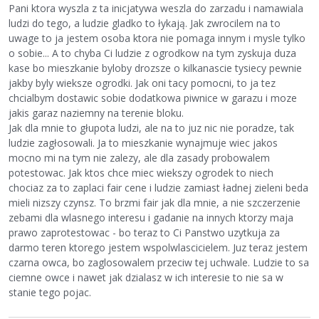
Pani ktora wyszla z ta inicjatywa weszla do zarzadu i namawiala
ludzi do tego, a ludzie gladko to łykają. Jak zwrocilem na to
uwage to ja jestem osoba ktora nie pomaga innym i mysle tylko
o sobie... A to chyba Ci ludzie z ogrodkow na tym zyskuja duza
kase bo mieszkanie byloby drozsze o kilkanascie tysiecy pewnie
jakby byly wieksze ogrodki. Jak oni tacy pomocni, to ja tez
chcialbym dostawic sobie dodatkowa piwnice w garazu i moze
jakis garaz naziemny na terenie bloku.
Jak dla mnie to głupota ludzi, ale na to juz nic nie poradze, tak
ludzie zagłosowali. Ja to mieszkanie wynajmuje wiec jakos
mocno mi na tym nie zalezy, ale dla zasady probowalem
potestowac. Jak ktos chce miec wiekszy ogrodek to niech
chociaz za to zaplaci fair cene i ludzie zamiast ładnej zieleni beda
mieli nizszy czynsz. To brzmi fair jak dla mnie, a nie szczerzenie
zebami dla wlasnego interesu i gadanie na innych ktorzy maja
prawo zaprotestowac - bo teraz to Ci Panstwo uzytkuja za
darmo teren ktorego jestem wspolwlascicielem. Juz teraz jestem
czarna owca, bo zaglosowalem przeciw tej uchwale. Ludzie to sa
ciemne owce i nawet jak dzialasz w ich interesie to nie sa w
stanie tego pojac.