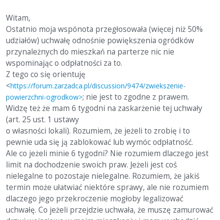
Witam,
Ostatnio moja wspónota przegłosowała (więcej niż 50%
udziałów) uchwałę odnośnie powiększenia ogródków
przynależnych do mieszkań na parterze nic nie
wspominając o odpłatności za to.
Z tego co się orientuję
<
https://forum.zarzadca.pl/discussion/9474/zwiekszenie-
; nie jest to zgodne z prawem.
powierzchni-ogrodkow>
Widzę też że mam 6 tygodni na zaskarżenie tej uchwały
(art. 25 ust. 1 ustawy
o własności lokali). Rozumiem, że jeżeli to zrobię i to
pewnie uda się ją zablokować lub wymóc odpłatność.
Ale co jeżeli minie 6 tygodni? Nie rozumiem dlaczego jest
limit na dochodzenie swoich praw. Jeżeli jest coś
nielegalne to pozostaje nielegalne. Rozumiem, że jakiś
termin może ułatwiać niektóre sprawy, ale nie rozumiem
dlaczego jego przekroczenie mogłoby legalizować
uchwałę. Co jeżeli przejdzie uchwała, że muszę zamurować