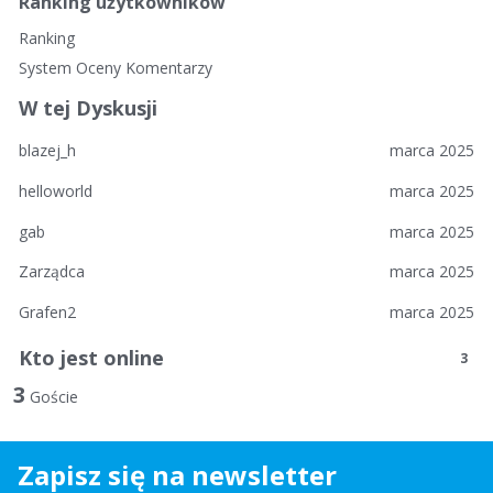
i
Ranking użytkowników
n
Ranking
k
System Oceny Komentarzy
i
W tej Dyskusji
blazej_h
marca 2025
helloworld
marca 2025
gab
marca 2025
Zarządca
marca 2025
Grafen2
marca 2025
Kto jest online
3
3
Goście
Zapisz się na newsletter