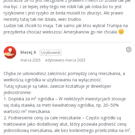
postrasze ze to jest niezgodne z prawem i niech to zrobia tak jak
ma byc. I ze lepiej zeby tego nie robili tak jak robia bo to jest
ryzykowne i jest ryzyko ze beda musieli to zburzyc. Ale prawo
niestety tutaj tak nie dziala, wiec trudno.
Ludzie tak chceili to maja. Tak samo jak ktos wybral Trumpa na
prezydenta chociaz wiekszosc Amerykanow go nie chciala
blazej_h
Użytkownik
marca 2025
edytowano marca 2025
Chyba że udowodnisz zależność pomiędzy ceną mieszkania, a
wielkością ogródka w użytkowaniu na wyłączność.
Tutaj sytuacje są takie, zawsze kształtuje je deweloper
jednostronnie:
1. Dopłata za m² ogródka – W niektórych inwestycjach stosuje
się stałą stawkę za metr kwadratowy ogródka, np. 20–50%
wartości m² mieszkania.
2. Podniesienie ceny za całe mieszkanie – Często ogródki są
traktowane jako dodatkowy atut, który pozwala podnieść cenę
jednostkową mieszkania, ale bez konkretnego przelicznika na m².