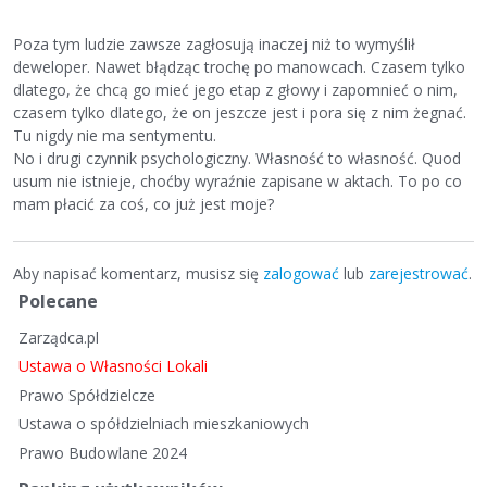
Poza tym ludzie zawsze zagłosują inaczej niż to wymyślił
deweloper. Nawet błądząc trochę po manowcach. Czasem tylko
dlatego, że chcą go mieć jego etap z głowy i zapomnieć o nim,
czasem tylko dlatego, że on jeszcze jest i pora się z nim żegnać.
Tu nigdy nie ma sentymentu.
No i drugi czynnik psychologiczny. Własność to własność. Quod
usum nie istnieje, choćby wyraźnie zapisane w aktach. To po co
mam płacić za coś, co już jest moje?
Aby napisać komentarz, musisz się
zalogować
lub
zarejestrować
.
S
Polecane
z
Zarządca.pl
y
b
Ustawa o Własności Lokali
k
Prawo Spółdzielcze
i
Ustawa o spółdzielniach mieszkaniowych
e
Prawo Budowlane 2024
l