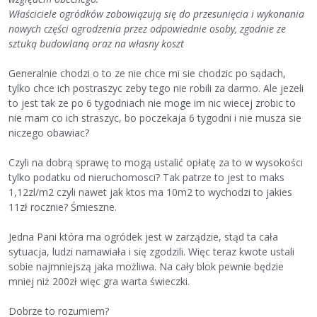
Właściciele ogródków zobowiązują się do przesunięcia i wykonania
nowych części ogrodzenia przez odpowiednie osoby, zgodnie ze
sztuką budowlaną oraz na własny koszt
Generalnie chodzi o to ze nie chce mi sie chodzic po sądach,
tylko chce ich postraszyc zeby tego nie robili za darmo. Ale jezeli
to jest tak ze po 6 tygodniach nie moge im nic wiecej zrobic to
nie mam co ich straszyc, bo poczekaja 6 tygodni i nie musza sie
niczego obawiac?
Czyli na dobrą sprawę to mogą ustalić opłatę za to w wysokości
tylko podatku od nieruchomosci? Tak patrze to jest to maks
1,12zl/m2 czyli nawet jak ktos ma 10m2 to wychodzi to jakies
11zł rocznie? Śmieszne.
Jedna Pani która ma ogródek jest w zarządzie, stąd ta cała
sytuacja, ludzi namawiała i się zgodzili. Więc teraz kwote ustali
sobie najmniejszą jaka możliwa. Na cały blok pewnie będzie
mniej niż 200zł więc gra warta świeczki.
Dobrze to rozumiem?