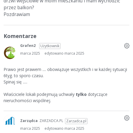
drzwi wejsciowe w moim mieszkaniu i mam wychodzić
przez balkon?
Pozdrawiam
Komentarze
Grafen2
Użytkownik
marca 2025
edytowano marca 2025
Prawo jest prawem .... obowiązuje wszystkich i w każdej sytuacji
6tyg. to sporo czasu.
Spinaj się .....
Właściciele lokali podejmują uchwały
tylko
dotyczące
nieruchomości wspólnej.
Zarządca
ZARZADCA.PL
Zarzadca.pl
marca 2025
edytowano marca 2025