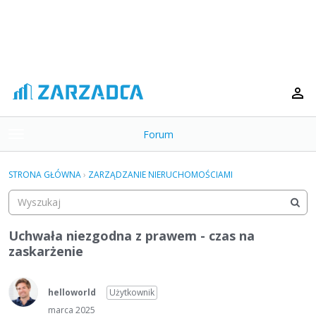
Forum
t
o
×
g
STRONA GŁÓWNA
›
ZARZĄDZANIE NIERUCHOMOŚCIAMI
g
Kategorie
l
e
Dyskusje
m
Uchwała niezgodna z prawem - czas na
e
zaskarżenie
Aktywność
n
u
helloworld
Użytkownik
marca 2025