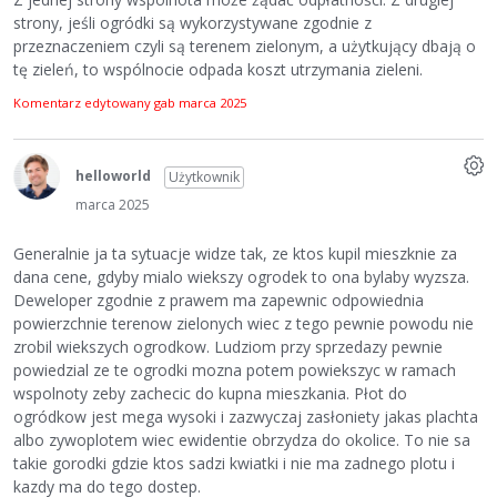
strony, jeśli ogródki są wykorzystywane zgodnie z
przeznaczeniem czyli są terenem zielonym, a użytkujący dbają o
tę zieleń, to wspólnocie odpada koszt utrzymania zieleni.
Komentarz edytowany gab
marca 2025
helloworld
Użytkownik
marca 2025
Generalnie ja ta sytuacje widze tak, ze ktos kupil mieszknie za
dana cene, gdyby mialo wiekszy ogrodek to ona bylaby wyzsza.
Deweloper zgodnie z prawem ma zapewnic odpowiednia
powierzchnie terenow zielonych wiec z tego pewnie powodu nie
zrobil wiekszych ogrodkow. Ludziom przy sprzedazy pewnie
powiedzial ze te ogrodki mozna potem powiekszyc w ramach
wspolnoty zeby zachecic do kupna mieszkania. Płot do
ogródkow jest mega wysoki i zazwyczaj zasłoniety jakas plachta
albo zywoplotem wiec ewidentie obrzydza do okolice. To nie sa
takie gorodki gdzie ktos sadzi kwiatki i nie ma zadnego plotu i
kazdy ma do tego dostep.