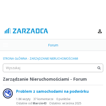
Forum
t
o
×
g
STRONA GŁÓWNA
›
ZARZĄDZANIE NIERUCHOMOŚCIAMI
g
Kategorie
l
e
Dyskusje
m
Zarządzanie Nieruchomościami - Forum
e
L
Aktywność
n
Problem z samochodami na podwórku
u
i
s
1.8K
wizyty
37
komentarze
0
punktów
t
Ostatnie od
Marcin43
Ostatnio:
września 2025