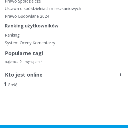
k
Prawo Spółdzielcze
i
Ustawa o spółdzielniach mieszkaniowych
e
Prawo Budowlane 2024
l
i
Ranking użytkowników
n
Ranking
k
System Oceny Komentarzy
i
Popularne tagi
najemca
9
wynajem
4
Kto jest online
1
1
Gość