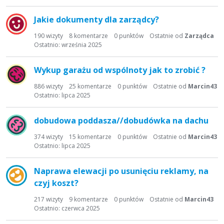
a
d
Jakie dokumenty dla zarządcy?
y
s
190
wizyty
8
komentarze
0
punktów
Ostatnie od
Zarządca
Ostatnio:
września 2025
k
u
s
Wykup garażu od wspólnoty jak to zrobić ?
y
886
wizyty
25
komentarze
0
punktów
Ostatnie od
Marcin43
j
Ostatnio:
lipca 2025
n
a
dobudowa poddasza//dobudówka na dachu
374
wizyty
15
komentarze
0
punktów
Ostatnie od
Marcin43
Ostatnio:
lipca 2025
Naprawa elewacji po usunięciu reklamy, na
czyj koszt?
217
wizyty
9
komentarze
0
punktów
Ostatnie od
Marcin43
Ostatnio:
czerwca 2025