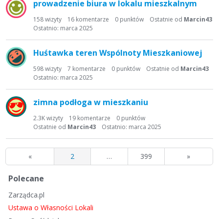
prowadzenie biura w lokalu mieszkalnym
158
wizyty
16
komentarze
0
punktów
Ostatnie od
Marcin43
Ostatnio:
marca 2025
Huśtawka teren Wspólnoty Mieszkaniowej
598
wizyty
7
komentarze
0
punktów
Ostatnie od
Marcin43
Ostatnio:
marca 2025
zimna podłoga w mieszkaniu
2.3K
wizyty
19
komentarze
0
punktów
Ostatnie od
Marcin43
Ostatnio:
marca 2025
«
2
…
399
»
S
Polecane
z
Zarządca.pl
y
b
Ustawa o Własności Lokali