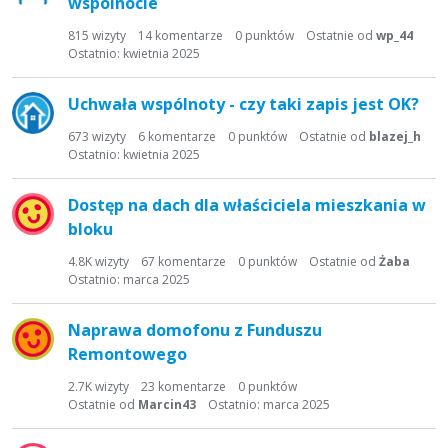
wspolnocie
815
wizyty
14
komentarze
0
punktów
Ostatnie od
wp_44
Ostatnio:
kwietnia 2025
Uchwała wspólnoty - czy taki zapis jest OK?
673
wizyty
6
komentarze
0
punktów
Ostatnie od
blazej_h
Ostatnio:
kwietnia 2025
Dostęp na dach dla właściciela mieszkania w
bloku
4.8K
wizyty
67
komentarze
0
punktów
Ostatnie od
Żaba
Ostatnio:
marca 2025
Naprawa domofonu z Funduszu
Remontowego
2.7K
wizyty
23
komentarze
0
punktów
Ostatnie od
Marcin43
Ostatnio:
marca 2025