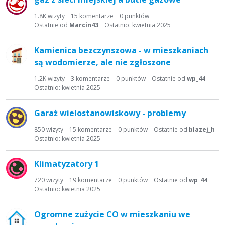
1.8K
wizyty
15
komentarze
0
punktów
Ostatnie od
Marcin43
Ostatnio:
kwietnia 2025
Kamienica bezczynszowa - w mieszkaniach
są wodomierze, ale nie zgłoszone
1.2K
wizyty
3
komentarze
0
punktów
Ostatnie od
wp_44
Ostatnio:
kwietnia 2025
Garaż wielostanowiskowy - problemy
850
wizyty
15
komentarze
0
punktów
Ostatnie od
blazej_h
Ostatnio:
kwietnia 2025
Klimatyzatory 1
720
wizyty
19
komentarze
0
punktów
Ostatnie od
wp_44
Ostatnio:
kwietnia 2025
Ogromne zużycie CO w mieszkaniu we