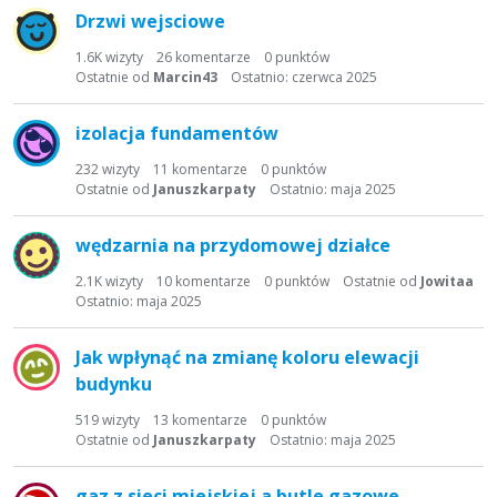
Drzwi wejsciowe
1.6K
wizyty
26
komentarze
0
punktów
Ostatnie od
Marcin43
Ostatnio:
czerwca 2025
izolacja fundamentów
232
wizyty
11
komentarze
0
punktów
Ostatnie od
Januszkarpaty
Ostatnio:
maja 2025
wędzarnia na przydomowej działce
2.1K
wizyty
10
komentarze
0
punktów
Ostatnie od
Jowitaa
Ostatnio:
maja 2025
Jak wpłynąć na zmianę koloru elewacji
budynku
519
wizyty
13
komentarze
0
punktów
Ostatnie od
Januszkarpaty
Ostatnio:
maja 2025
gaz z sieci miejskiej a butle gazowe