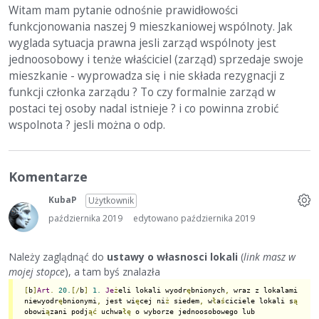
Witam mam pytanie odnośnie prawidłowości
funkcjonowania naszej 9 mieszkaniowej wspólnoty. Jak
wyglada sytuacja prawna jesli zarząd wspólnoty jest
jednoosobowy i tenże właściciel (zarząd) sprzedaje swoje
mieszkanie - wyprowadza się i nie składa rezygnacji z
funkcji członka zarządu ? To czy formalnie zarząd w
postaci tej osoby nadal istnieje ? i co powinna zrobić
wspolnota ? jesli można o odp.
Komentarze
KubaP
Użytkownik
października 2019
edytowano października 2019
Należy zaglądnąć do
ustawy o własnosci lokali
(
link masz w
mojej stopce
), a tam byś znalazła
[
b
]
Art
.
20.
[/
b
]
1.
Je
ż
eli lokali wyodr
ę
bnionych
,
 wraz z lokalami 
niewyodr
ę
bnionymi
,
 jest wi
ę
cej ni
ż
 siedem
,
 w
ł
a
ś
ciciele lokali s
ą
obowi
ą
zani podj
ąć
 uchwa
łę
 o wyborze jednoosobowego lub 