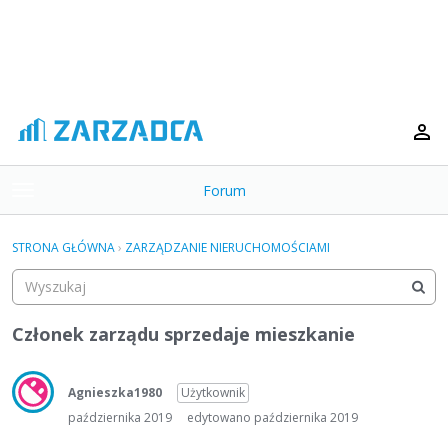
Forum
t
o
×
g
STRONA GŁÓWNA
›
ZARZĄDZANIE NIERUCHOMOŚCIAMI
g
Kategorie
l
e
Dyskusje
m
Członek zarządu sprzedaje mieszkanie
e
Aktywność
n
u
Agnieszka1980
Użytkownik
października 2019
edytowano października 2019