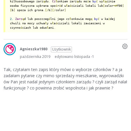
kilkuosobowego zarz
ą
du
.
Cz
ł
onkiem zarz
ą
du mo
ż
e 
by
ć
 wy
łą
cznie 
osoba fizyczna wybrana spo
ś
r
ó
d w
ł
a
ś
cicieli lokali lub
[
color
=#
f00
]
[
b
]
 spoza ich grona
.[/
b
][/
color
]
2.
Zarz
ą
d lub poszczeg
ó
lni jego cz
ł
onkowie mog
ą
by
ć
 w ka
ż
dej 
chwili na mocy uchwa
ł
y w
ł
a
ś
cicieli lokali zawieszeni w 
czynno
ś
ciach lub odwo
ł
ani
.
Agnieszka1980
Użytkownik
października 2019
edytowano listopada -1
Tak, czytałam ten zapis który mówi o wyborze członków ? a ja
zadałam pytanie czy mimo sprzedaży mieszkanie, wyprowadzki
ów Pan jest nadal jedynym członkiem zarządu ? czyli zarząd nalał
funkcjonuje ? co powinna zrobić wspolnota i jak prawnie ?