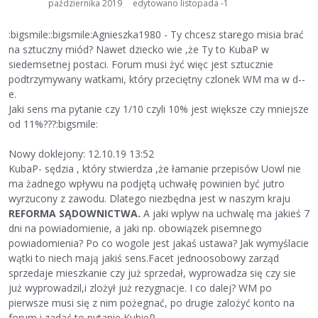
października 2019
edytowano listopada -1
:bigsmile::bigsmile:Agnieszka1980 - Ty chcesz starego misia brać
na sztuczny miód? Nawet dziecko wie ,że Ty to KubaP w
siedemsetnej postaci. Forum musi żyć więc jest sztucznie
podtrzymywany watkami, który przeciętny czlonek WM ma w d--
e.
Jaki sens ma pytanie czy 1/10 czyli 10% jest większe czy mniejsze
od 11%???:bigsmile:
Nowy doklejony: 12.10.19 13:52
KubaP- sędzia , który stwierdza ,że łamanie przepisów Uowl nie
ma żadnego wpływu na podjętą uchwałę powinien być jutro
wyrzucony z zawodu. Dlatego niezbędna jest w naszym kraju
REFORMA SĄDOWNICTWA.
A jaki wplyw na uchwalę ma jakieś 7
dni na powiadomienie, a jaki np. obowiązek pisemnego
powiadomienia? Po co wogole jest jakaś ustawa? Jak wymyślacie
wątki to niech mają jakiś sens.Facet jednoosobowy zarząd
sprzedaje mieszkanie czy już sprzedał, wyprowadza się czy sie
już wyprowadzil,i zlożył już rezygnacje. I co dalej? WM po
pierwsze musi się z nim pożegnać, po drugie zalożyć konto na
forum i zadać to pytanie KubieP.