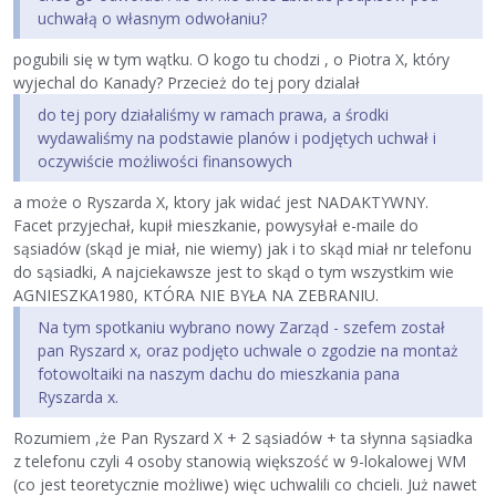
uchwałą o własnym odwołaniu?
pogubili się w tym wątku. O kogo tu chodzi , o Piotra X, który
wyjechal do Kanady? Przecież do tej pory dzialał
do tej pory działaliśmy w ramach prawa, a środki
wydawaliśmy na podstawie planów i podjętych uchwał i
oczywiście możliwości finansowych
a może o Ryszarda X, ktory jak widać jest NADAKTYWNY.
Facet przyjechał, kupił mieszkanie, powysyłał e-maile do
sąsiadów (skąd je miał, nie wiemy) jak i to skąd miał nr telefonu
do sąsiadki, A najciekawsze jest to skąd o tym wszystkim wie
AGNIESZKA1980, KTÓRA NIE BYŁA NA ZEBRANIU.
Na tym spotkaniu wybrano nowy Zarząd - szefem został
pan Ryszard x, oraz podjęto uchwale o zgodzie na montaż
fotowoltaiki na naszym dachu do mieszkania pana
Ryszarda x.
Rozumiem ,że Pan Ryszard X + 2 sąsiadów + ta słynna sąsiadka
z telefonu czyli 4 osoby stanowią większość w 9-lokalowej WM
(co jest teoretycznie możliwe) więc uchwalili co chcieli. Już nawet