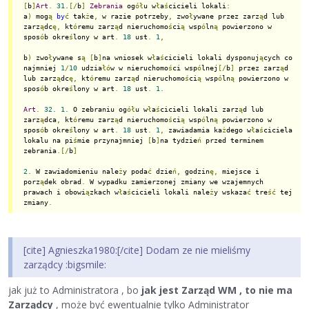
[
b
]
Art
.
31.
[/
b
]
Zebrania
 og
ół
u w
ł
a
ś
cicieli lokali
:
a
)
 mog
ą
by
ć
 tak
ż
e
,
 w razie potrzeby
,
 zwo
ł
ywane przez zarz
ą
d lub 
zarz
ą
dc
ę,
 kt
ó
remu zarz
ą
d nieruchomo
ś
ci
ą
 wsp
ó
ln
ą
 powierzono w 
spos
ó
b okre
ś
lony w art
.
18
 ust
.
1
,
b
)
 zwo
ł
ywane s
ą
[
b
]
na wniosek w
ł
a
ś
cicieli lokali dysponuj
ą
cych co 
najmniej 
1
/
10
 udzia
łó
w w nieruchomo
ś
ci wsp
ó
lnej
[/
b
]
 przez zarz
ą
d 
lub zarz
ą
dc
ę,
 kt
ó
remu zarz
ą
d nieruchomo
ś
ci
ą
 wsp
ó
ln
ą
 powierzono w 
spos
ó
b okre
ś
lony w art
.
18
 ust
.
1.
Art
.
32.
1.
 O zebraniu og
ół
u w
ł
a
ś
cicieli lokali zarz
ą
d lub 
zarz
ą
dca
,
 kt
ó
remu zarz
ą
d nieruchomo
ś
ci
ą
 wsp
ó
ln
ą
 powierzono w 
spos
ó
b okre
ś
lony w art
.
18
 ust
.
1
,
 zawiadamia ka
ż
dego w
ł
a
ś
ciciela 
lokalu na pi
ś
mie przynajmniej 
[
b
]
na tydzie
ń
 przed terminem 
zebrania
.[/
b
]
2.
 W zawiadomieniu nale
ż
y poda
ć
 dzie
ń,
 godzin
ę,
 miejsce i 
porz
ą
dek obrad
.
 W wypadku zamierzonej zmiany we wzajemnych 
prawach i obowi
ą
zkach w
ł
a
ś
cicieli lokali nale
ż
y wskaza
ć
 tre
ść
 tej 
zmiany
.
[cite] Agnieszka1980:[/cite] Dodam ze nie mieliśmy
zarządcy :bigsmile:
jak już to Administratora , bo
jak jest Zarząd WM , to nie ma
Zarządcy
, może być ewentualnie tylko Administrator