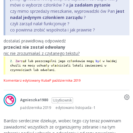
mówi o wyborze członków ? a
ja zadałam pytanie
czy mimo sprzedaży mieszkanie, wyprowadzki ów Pan
jest
nadal jedynym członkiem zarządu
?
czyli zarząd nalał funkcjonuje ?
co powinna zrobić wspolnota i jak prawnie ?
dostałaś prawidłową odpowiedź
przecież nie został odwołany
nic nie zrozumiałaś z czytanego tekstu?
2.
Zarz
ą
d lub poszczeg
ó
lni jego cz
ł
onkowie mog
ą
by
ć
 w ka
ż
dej 
chwili na mocy uchwa
ł
y w
ł
a
ś
cicieli lokali zawieszeni w 
czynno
ś
ciach lub odwo
ł
ani
.
Komentarz edytowany KubaP
października 2019
Agnieszka1980
Użytkownik
października 2019
edytowano listopada -1
Bardzo serdecznie dziekuje, wobec tego czy teraz powinnam
zawiadomić wszystkich ze organizujemy zebranie i na tym