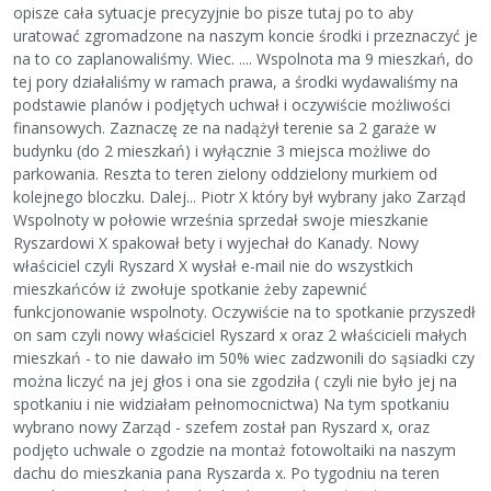
opisze cała sytuacje precyzyjnie bo pisze tutaj po to aby
uratować zgromadzone na naszym koncie środki i przeznaczyć je
na to co zaplanowaliśmy. Wiec. .... Wspolnota ma 9 mieszkań, do
tej pory działaliśmy w ramach prawa, a środki wydawaliśmy na
podstawie planów i podjętych uchwał i oczywiście możliwości
finansowych. Zaznaczę ze na nadążył terenie sa 2 garaże w
budynku (do 2 mieszkań) i wyłącznie 3 miejsca możliwe do
parkowania. Reszta to teren zielony oddzielony murkiem od
kolejnego bloczku. Dalej... Piotr X który był wybrany jako Zarząd
Wspolnoty w połowie września sprzedał swoje mieszkanie
Ryszardowi X spakował bety i wyjechał do Kanady. Nowy
właściciel czyli Ryszard X wysłał e-mail nie do wszystkich
mieszkańców iż zwołuje spotkanie żeby zapewnić
funkcjonowanie wspolnoty. Oczywiście na to spotkanie przyszedł
on sam czyli nowy właściciel Ryszard x oraz 2 właścicieli małych
mieszkań - to nie dawało im 50% wiec zadzwonili do sąsiadki czy
można liczyć na jej głos i ona sie zgodziła ( czyli nie było jej na
spotkaniu i nie widziałam pełnomocnictwa) Na tym spotkaniu
wybrano nowy Zarząd - szefem został pan Ryszard x, oraz
podjęto uchwale o zgodzie na montaż fotowoltaiki na naszym
dachu do mieszkania pana Ryszarda x. Po tygodniu na teren