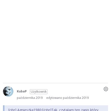
KubaP
Użytkownik
października 2019
edytowano października 2019
[cite] Agnieszka1980:[/cite]Tak, czytałam ten zapis który