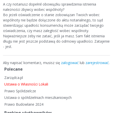
A czy notariusz dopełnil obowiązku sprawdzenia istnienia
należności zbywcy wobec wspólnoty?
Bo jeżeli oświadczenie o stanie zobowiązan Twoich wobec
wspólnoty nie będzie dołączone do aktu notarialnego, to sąd
stwierdzając upadłośc konsumencką może zarządać twojego
oświadczenia, czy masz zaległość wobec wspólnoty.
Najważniejsze żeby nie zataić, jeśli ja masz. Sam fakt istnienia
długu nie jest jeszcze podstawą do odmowy upadłości. Zatajenie
- jest.
Aby napisać komentarz, musisz się
zalogować
lub
zarejestrować
.
S
Polecane
z
Zarządca.pl
y
b
Ustawa o Własności Lokali
k
Prawo Spółdzielcze
i
Ustawa o spółdzielniach mieszkaniowych
e
Prawo Budowlane 2024
l
i
Ranking użytkowników