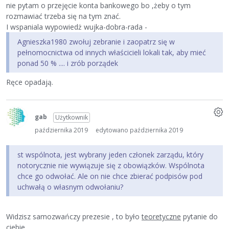
nie pytam o przejęcie konta bankowego bo ,żeby o tym
rozmawiać trzeba się na tym znać.
I wspaniala wypowiedż wujka-dobra-rada -
Agnieszka1980 zwołuj zebranie i zaopatrz się w
pełnomocnictwa od innych właścicieli lokali tak, aby mieć
ponad 50 % .... i zrób porządek
Ręce opadają.
gab
Użytkownik
października 2019
edytowano października 2019
st wspólnota, jest wybrany jeden członek zarządu, który
notorycznie nie wywiązuje się z obowiązków. Wspólnota
chce go odwołać. Ale on nie chce zbierać podpisów pod
uchwałą o własnym odwołaniu?
Widzisz samozwańczy prezesie , to było
teoretyczne
pytanie do
ciebie .