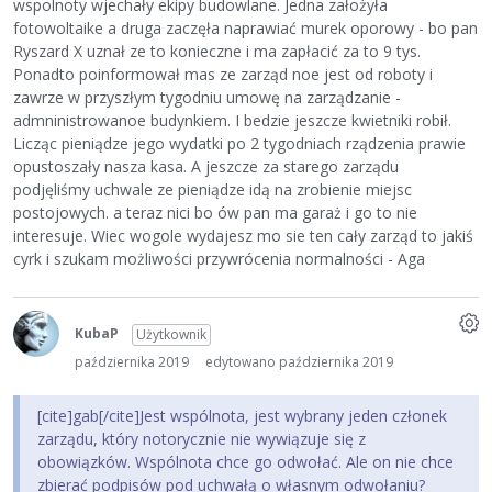
wspolnoty wjechały ekipy budowlane. Jedna założyła
fotowoltaike a druga zaczęła naprawiać murek oporowy - bo pan
Ryszard X uznał ze to konieczne i ma zapłacić za to 9 tys.
Ponadto poinformował mas ze zarząd noe jest od roboty i
zawrze w przyszłym tygodniu umowę na zarządzanie -
admninistrowanoe budynkiem. I bedzie jeszcze kwietniki robił.
Licząc pieniądze jego wydatki po 2 tygodniach rządzenia prawie
opustoszały nasza kasa. A jeszcze za starego zarządu
podjęliśmy uchwale ze pieniądze idą na zrobienie miejsc
postojowych. a teraz nici bo ów pan ma garaż i go to nie
interesuje. Wiec wogole wydajesz mo sie ten cały zarząd to jakiś
cyrk i szukam możliwości przywrócenia normalności - Aga
KubaP
Użytkownik
października 2019
edytowano października 2019
[cite]gab[/cite]Jest wspólnota, jest wybrany jeden członek
zarządu, który notorycznie nie wywiązuje się z
obowiązków. Wspólnota chce go odwołać. Ale on nie chce
zbierać podpisów pod uchwałą o własnym odwołaniu?