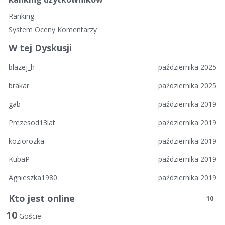
n
Ranking
k
System Oceny Komentarzy
i
W tej Dyskusji
blazej_h
października 2025
brakar
października 2025
gab
października 2019
Prezesod13lat
października 2019
koziorozka
października 2019
KubaP
października 2019
Agnieszka1980
października 2019
Kto jest online
10
10
Goście