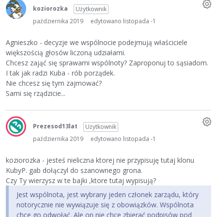
koziorozka
Użytkownik
października 2019
edytowano listopada -1
Agnieszko - decyzje we wspólnocie podejmują właściciele
większością głosów liczoną udziałami.
Chcesz zająć się sprawami wspólnoty? Zaproponuj to sąsiadom.
I tak jak radzi Kuba - rób porządek.
Nie chcesz się tym zajmować?
Sami się rządzicie...
Prezesod13lat
Użytkownik
października 2019
edytowano listopada -1
koziorozka - jesteś nieliczna ktorej nie przypisuję tutaj klonu
KubyP. gab dołączyl do szanownego grona.
Czy Ty wierzysz w te bajki ,ktore tutaj wypisują?
Jest wspólnota, jest wybrany jeden członek zarządu, który
notorycznie nie wywiązuje się z obowiązków. Wspólnota
chce go odwołać. Ale on nie chce zbierać podpisów pod