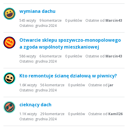
a
d
wymiana dachu
y
s
545
wizyty
9
komentarze
0
punktów
Ostatnie od
Marcin43
Ostatnio:
grudnia 2024
k
u
s
Otwarcie sklepu spozywczo-monopolowego
y
a zgoda wspólnoty mieszkaniowej
j
586
wizyty
6
komentarze
0
punktów
Ostatnie od
Marcin43
n
Ostatnio:
grudnia 2024
a
Kto remontuje ścianę działową w piwnicy?
1.6K
wizyty
56
komentarze
0
punktów
Ostatnie od
jar
Ostatnio:
grudnia 2024
cieknący dach
1.1K
wizyty
29
komentarze
0
punktów
Ostatnie od
Kamil26
Ostatnio:
grudnia 2024