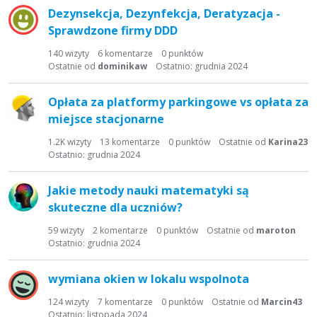
Dezynsekcja, Dezynfekcja, Deratyzacja -
Sprawdzone firmy DDD
140
wizyty
6
komentarze
0
punktów
Ostatnie od
dominikaw
Ostatnio:
grudnia 2024
Opłata za platformy parkingowe vs opłata za
miejsce stacjonarne
1.2K
wizyty
13
komentarze
0
punktów
Ostatnie od
Karina23
Ostatnio:
grudnia 2024
Jakie metody nauki matematyki są
skuteczne dla uczniów?
59
wizyty
2
komentarze
0
punktów
Ostatnie od
maroton
Ostatnio:
grudnia 2024
wymiana okien w lokalu wspolnota
124
wizyty
7
komentarze
0
punktów
Ostatnie od
Marcin43
Ostatnio:
listopada 2024