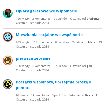
Opłaty garażowe we wspólnocie
129
wizyty
2
komentarze
0
punktów
Ostatnie od
Grafen2
Ostatnio:
listopada 2024
Mieszkania socjalne we wspólnocie
883
wizyty
11
komentarze
0
punktów
Ostatnie od
Marcin43
Ostatnio:
listopada 2024
pierwsze zebranie
190
wizyty
6
komentarze
0
punktów
Ostatnie od
gab
Ostatnio:
listopada 2024
Początki wspólnoty, uprzejmie proszę o
pomoc.
93
wizyty
3
komentarze
0
punktów
Ostatnie od
Grafen2
Ostatnio:
listopada 2024