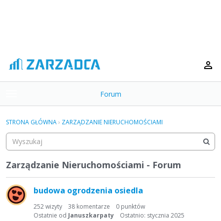
Forum
t
o
×
g
STRONA GŁÓWNA
›
ZARZĄDZANIE NIERUCHOMOŚCIAMI
g
Kategorie
l
e
Dyskusje
m
Zarządzanie Nieruchomościami - Forum
e
L
Aktywność
n
budowa ogrodzenia osiedla
u
i
s
252
wizyty
38
komentarze
0
punktów
t
Ostatnie od
Januszkarpaty
Ostatnio:
stycznia 2025