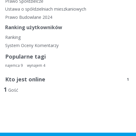
k
Prawo Spółdzielcze
i
Ustawa o spółdzielniach mieszkaniowych
e
Prawo Budowlane 2024
l
i
Ranking użytkowników
n
Ranking
k
System Oceny Komentarzy
i
Popularne tagi
najemca
9
wynajem
4
Kto jest online
1
1
Gość