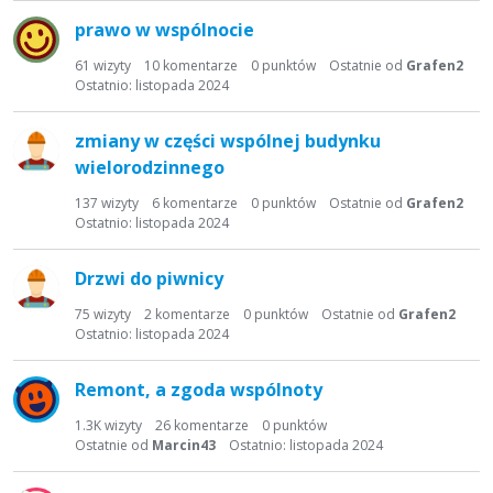
prawo w wspólnocie
61
wizyty
10
komentarze
0
punktów
Ostatnie od
Grafen2
Ostatnio:
listopada 2024
zmiany w części wspólnej budynku
wielorodzinnego
137
wizyty
6
komentarze
0
punktów
Ostatnie od
Grafen2
Ostatnio:
listopada 2024
Drzwi do piwnicy
75
wizyty
2
komentarze
0
punktów
Ostatnie od
Grafen2
Ostatnio:
listopada 2024
Remont, a zgoda wspólnoty
1.3K
wizyty
26
komentarze
0
punktów
Ostatnie od
Marcin43
Ostatnio:
listopada 2024