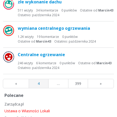
złe wykonanie dachu
511
wizyty
34
komentarze
0
punktów
Ostatnie od
Marcin43
Ostatnio:
października 2024
wymiana centralnego ogrzewania
1.2K
wizyty
19
komentarze
0
punktów
Ostatnie od
Marcin43
Ostatnio:
października 2024
Centralne ogrzewanie
246
wizyty
6
komentarze
0
punktów
Ostatnie od
Marcin43
Ostatnio:
października 2024
«
4
…
399
»
S
Polecane
z
Zarządca.pl
y
b
Ustawa o Własności Lokali