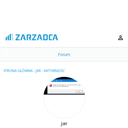
Forum
t
o
×
g
STRONA GŁÓWNA
›
JAR
›
AKTYWNOŚĆ
g
Kategorie
l
e
Dyskusje
m
e
Aktywność
n
u
jar