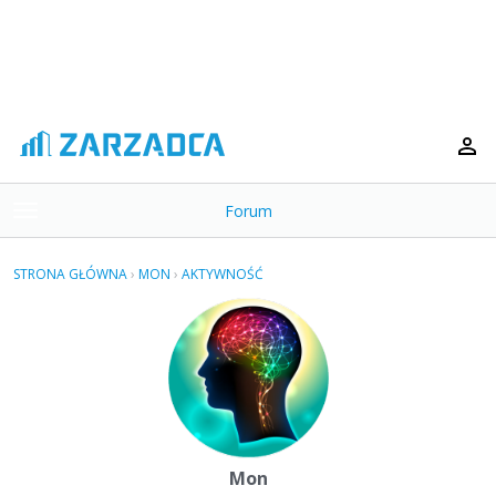
Forum
t
o
×
g
STRONA GŁÓWNA
›
MON
›
AKTYWNOŚĆ
g
Kategorie
l
e
Dyskusje
m
e
Aktywność
n
u
Mon