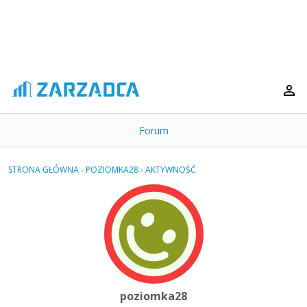
Forum
t
o
×
g
STRONA GŁÓWNA
›
POZIOMKA28
›
AKTYWNOŚĆ
g
Kategorie
l
e
Dyskusje
m
e
Aktywność
n
u
poziomka28