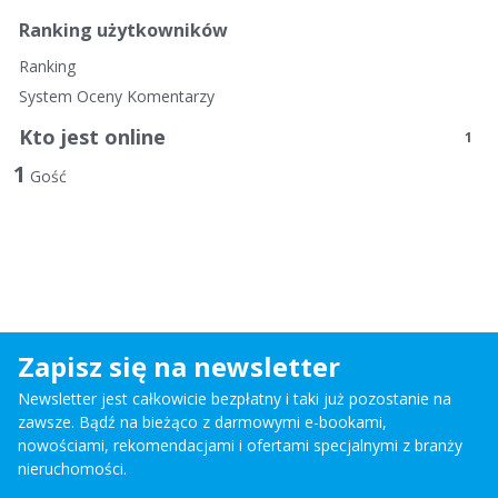
Ranking użytkowników
Ranking
System Oceny Komentarzy
Kto jest online
1
1
Gość
Zapisz się na newsletter
Newsletter jest całkowicie bezpłatny i taki już pozostanie na
zawsze. Bądź na bieżąco z darmowymi e-bookami,
nowościami, rekomendacjami i ofertami specjalnymi z branży
nieruchomości.