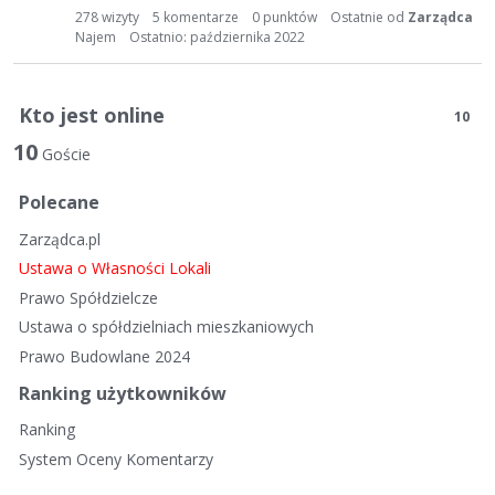
t
278
wizyty
5
komentarze
0
punktów
Ostatnie od
Zarządca
a
Najem
Ostatnio:
października 2022
d
y
s
Kto jest online
10
k
10
u
Goście
s
y
Polecane
j
Zarządca.pl
n
Ustawa o Własności Lokali
a
Prawo Spółdzielcze
Ustawa o spółdzielniach mieszkaniowych
Prawo Budowlane 2024
Ranking użytkowników
Ranking
System Oceny Komentarzy