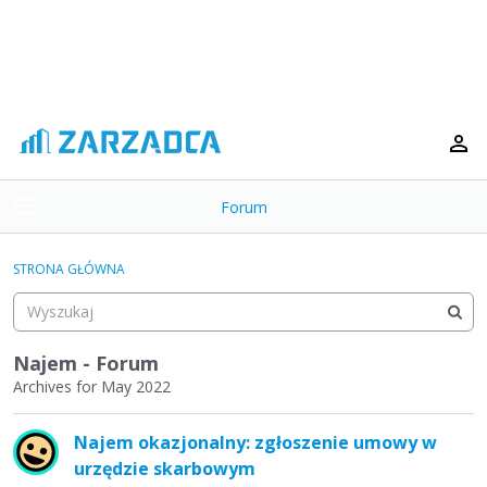
Forum
t
o
×
g
STRONA GŁÓWNA
g
Kategorie
l
e
Dyskusje
m
Najem - Forum
e
Archives for May 2022
Aktywność
n
L
u
Najem okazjonalny: zgłoszenie umowy w
i
urzędzie skarbowym
s