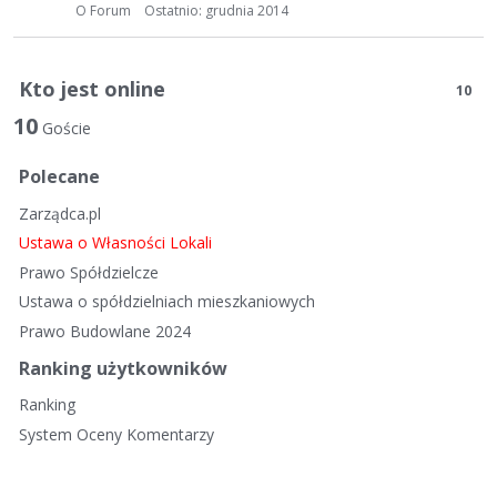
t
O Forum
Ostatnio:
grudnia 2014
a
d
y
Kto jest online
10
s
10
k
Goście
u
Polecane
s
y
Zarządca.pl
j
Ustawa o Własności Lokali
n
Prawo Spółdzielcze
a
Ustawa o spółdzielniach mieszkaniowych
Prawo Budowlane 2024
Ranking użytkowników
Ranking
System Oceny Komentarzy