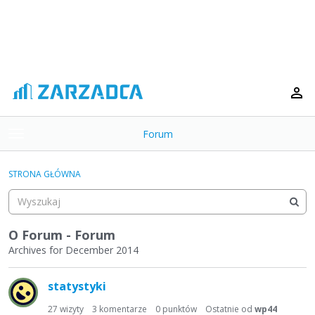
Forum
t
o
×
g
STRONA GŁÓWNA
g
Kategorie
l
e
Dyskusje
m
O Forum - Forum
e
Archives for December 2014
Aktywność
n
L
u
statystyki
i
s
27
wizyty
3
komentarze
0
punktów
Ostatnie od
wp44