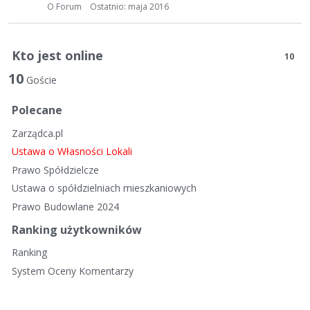
t
O Forum
Ostatnio:
maja 2016
a
d
y
Kto jest online
10
s
10
k
Goście
u
Polecane
s
y
Zarządca.pl
j
Ustawa o Własności Lokali
n
Prawo Spółdzielcze
a
Ustawa o spółdzielniach mieszkaniowych
Prawo Budowlane 2024
Ranking użytkowników
Ranking
System Oceny Komentarzy