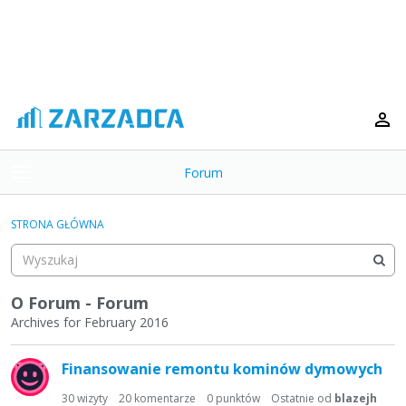
Forum
t
o
×
g
STRONA GŁÓWNA
g
Kategorie
l
e
Dyskusje
m
O Forum - Forum
e
Archives for February 2016
Aktywność
n
L
u
Finansowanie remontu kominów dymowych
i
s
30
wizyty
20
komentarze
0
punktów
Ostatnie od
blazejh