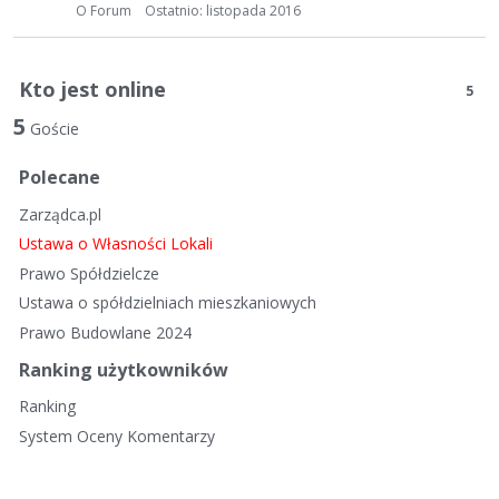
t
O Forum
Ostatnio:
listopada 2016
a
d
y
Kto jest online
5
s
5
k
Goście
u
Polecane
s
y
Zarządca.pl
j
Ustawa o Własności Lokali
n
Prawo Spółdzielcze
a
Ustawa o spółdzielniach mieszkaniowych
Prawo Budowlane 2024
Ranking użytkowników
Ranking
System Oceny Komentarzy