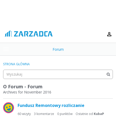
Forum
t
o
×
g
STRONA GŁÓWNA
g
Kategorie
l
e
Dyskusje
m
O Forum - Forum
e
Archives for November 2016
Aktywność
n
L
u
Fundusz Remontowy rozliczanie
i
s
60
wizyty
3
komentarze
0
punktów
Ostatnie od
KubaP