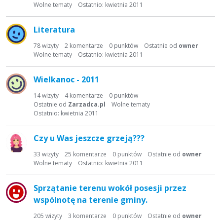
t
Wolne tematy
Ostatnio:
kwietnia 2011
a
d
Literatura
y
s
78
wizyty
2
komentarze
0
punktów
Ostatnie od
owner
Wolne tematy
Ostatnio:
kwietnia 2011
k
u
s
Wielkanoc - 2011
y
14
wizyty
4
komentarze
0
punktów
j
Ostatnie od
Zarzadca.pl
Wolne tematy
n
Ostatnio:
kwietnia 2011
a
Czy u Was jeszcze grzeją???
33
wizyty
25
komentarze
0
punktów
Ostatnie od
owner
Wolne tematy
Ostatnio:
kwietnia 2011
Sprzątanie terenu wokół posesji przez
wspólnotę na terenie gminy.
205
wizyty
3
komentarze
0
punktów
Ostatnie od
owner