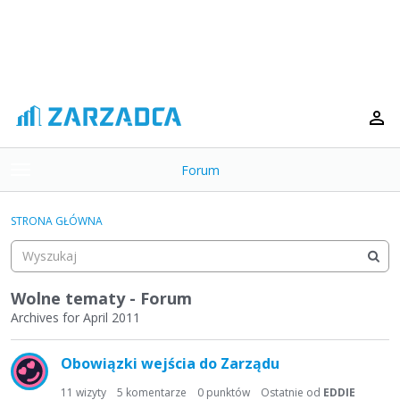
Forum
t
o
×
g
STRONA GŁÓWNA
g
Kategorie
l
e
Dyskusje
m
Wolne tematy - Forum
e
Archives for April 2011
Aktywność
n
L
u
Obowiązki wejścia do Zarządu
i
s
11
wizyty
5
komentarze
0
punktów
Ostatnie od
EDDIE