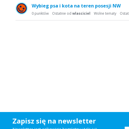
a
Wybieg psa i kota na teren posesji NW
d
0
punktów
Ostatnie od
wlasciciel
Wolne tematy
Ostat
y
s
k
u
s
y
j
n
a
Zapisz się na newsletter