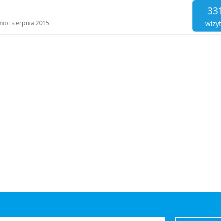
33
wizy
nio:
sierpnia 2015