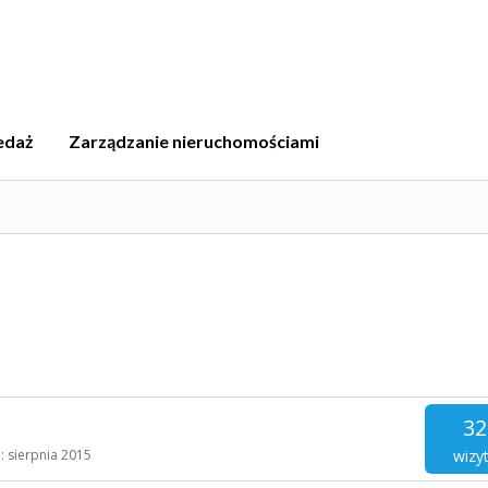
edaż
Zarządzanie nieruchomościami
32
wizy
o:
sierpnia 2015