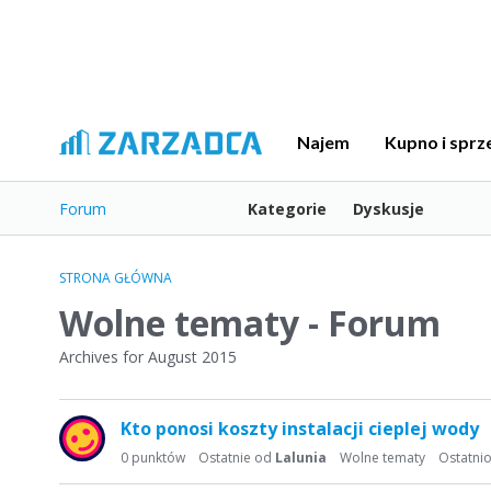
Najem
Kupno i sprz
Forum
Kategorie
Dyskusje
STRONA GŁÓWNA
Wolne tematy - Forum
Archives for August 2015
L
Kto ponosi koszty instalacji cieplej wody
i
s
0
punktów
Ostatnie od
Lalunia
Wolne tematy
Ostatni
t