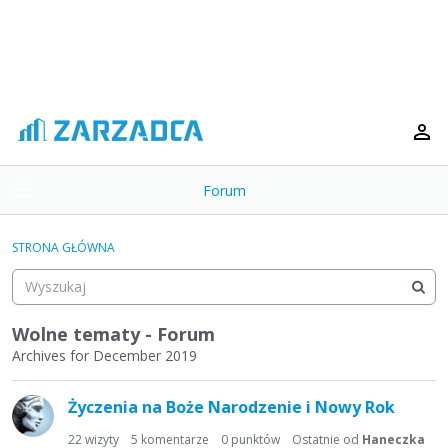
Forum
t
o
×
g
STRONA GŁÓWNA
g
Kategorie
l
e
Dyskusje
m
Wolne tematy - Forum
e
Archives for December 2019
Aktywność
n
L
u
Życzenia na Boże Narodzenie i Nowy Rok
i
s
22
wizyty
5
komentarze
0
punktów
Ostatnie od
Haneczka