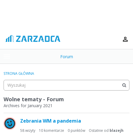
Forum
t
o
×
g
STRONA GŁÓWNA
g
Kategorie
l
e
Dyskusje
m
Wolne tematy - Forum
e
Archives for January 2021
Aktywność
n
L
u
Zebrania WM a pandemia
i
s
58
wizyty
10
komentarze
0
punktów
Ostatnie od
blazejh