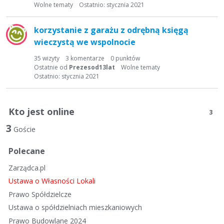
t
Wolne tematy
Ostatnio:
stycznia 2021
a
d
korzystanie z garażu z odrębną księgą
y
wieczystą we wspolnocie
s
k
35
wizyty
3
komentarze
0
punktów
Ostatnie od
Prezesod13lat
Wolne tematy
u
Ostatnio:
stycznia 2021
s
y
j
Kto jest online
3
n
a
3
Goście
Polecane
Zarządca.pl
Ustawa o Własności Lokali
Prawo Spółdzielcze
Ustawa o spółdzielniach mieszkaniowych
Prawo Budowlane 2024