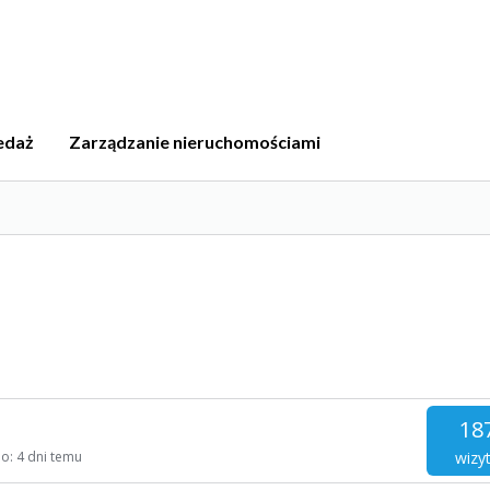
edaż
Zarządzanie nieruchomościami
18
wizy
io:
4 dni temu