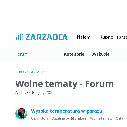
Najem
Kupno i sprz
Forum
Kategorie
Dyskusje
STRONA GŁÓWNA
Wolne tematy - Forum
Archives for July 2025
L
Wysoka temperatura w garażu
i
s
0
punktów
Ostatnie od
Monikaa
Wolne tematy
Ostatn
t