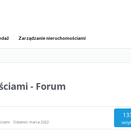
edaż
Zarządzanie nieruchomościami
ściami - Forum
13
wizy
ściami
Ostatnio:
marca 2022