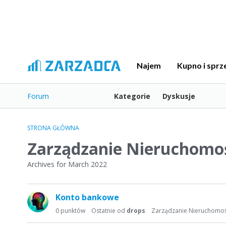
Najem
Kupno i sprz
Forum
Kategorie
Dyskusje
STRONA GŁÓWNA
Zarządzanie Nieruchomo
Archives for March 2022
L
Konto bankowe
i
s
0
punktów
Ostatnie od
drops
Zarządzanie Nieruchomo
t