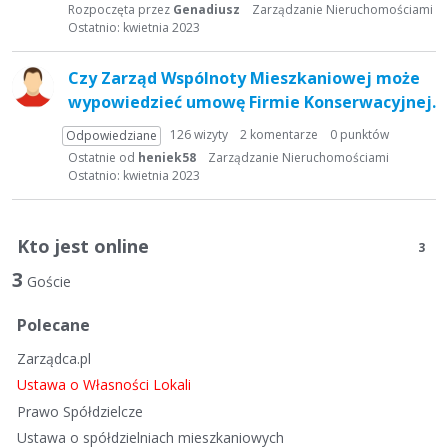
t
Rozpoczęta przez
Genadiusz
Zarządzanie Nieruchomościami
a
Ostatnio:
kwietnia 2023
d
y
Czy Zarząd Wspólnoty Mieszkaniowej może
s
wypowiedzieć umowę Firmie Konserwacyjnej.
k
126
wizyty
2
komentarze
0
punktów
Odpowiedziane
u
Ostatnie od
heniek58
Zarządzanie Nieruchomościami
s
Ostatnio:
kwietnia 2023
y
j
n
Kto jest online
a
3
3
Goście
Polecane
Zarządca.pl
Ustawa o Własności Lokali
Prawo Spółdzielcze
Ustawa o spółdzielniach mieszkaniowych