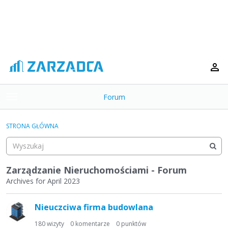
Forum
t
o
×
g
STRONA GŁÓWNA
g
Kategorie
l
e
Dyskusje
m
Zarządzanie Nieruchomościami - Forum
e
Archives for April 2023
Aktywność
n
L
u
Nieuczciwa firma budowlana
i
s
180
wizyty
0
komentarze
0
punktów