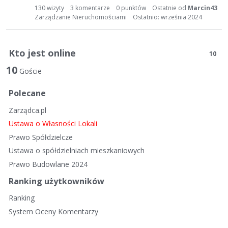
t
130
wizyty
3
komentarze
0
punktów
Ostatnie od
Marcin43
a
Zarządzanie Nieruchomościami
Ostatnio:
września 2024
d
y
s
Kto jest online
10
k
10
u
Goście
s
y
Polecane
j
Zarządca.pl
n
Ustawa o Własności Lokali
a
Prawo Spółdzielcze
Ustawa o spółdzielniach mieszkaniowych
Prawo Budowlane 2024
Ranking użytkowników
Ranking
System Oceny Komentarzy