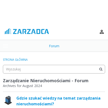
Forum
t
o
×
g
STRONA GŁÓWNA
g
Kategorie
l
e
Dyskusje
m
Zarządzanie Nieruchomościami - Forum
e
Archives for August 2024
Aktywność
n
L
u
Gdzie szukać wiedzy na temat zarządzania
i
nieruchomościami?
s