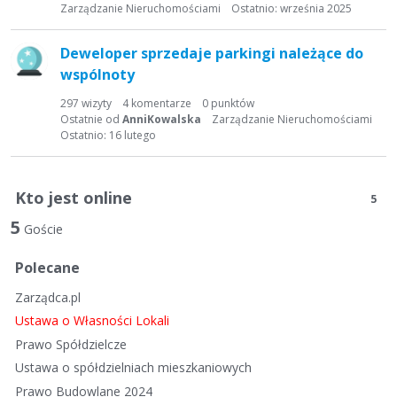
t
Zarządzanie Nieruchomościami
Ostatnio:
września 2025
a
d
Deweloper sprzedaje parkingi należące do
y
wspólnoty
s
k
297
wizyty
4
komentarze
0
punktów
Ostatnie od
AnniKowalska
Zarządzanie Nieruchomościami
u
Ostatnio:
16 lutego
s
y
j
Kto jest online
5
n
a
5
Goście
Polecane
Zarządca.pl
Ustawa o Własności Lokali
Prawo Spółdzielcze
Ustawa o spółdzielniach mieszkaniowych
Prawo Budowlane 2024