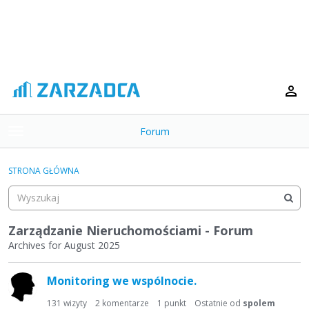
Forum
t
o
×
g
STRONA GŁÓWNA
g
Kategorie
l
e
Dyskusje
m
Zarządzanie Nieruchomościami - Forum
e
Archives for August 2025
Aktywność
n
L
u
Monitoring we wspólnocie.
i
s
131
wizyty
2
komentarze
1
punkt
Ostatnie od
spolem