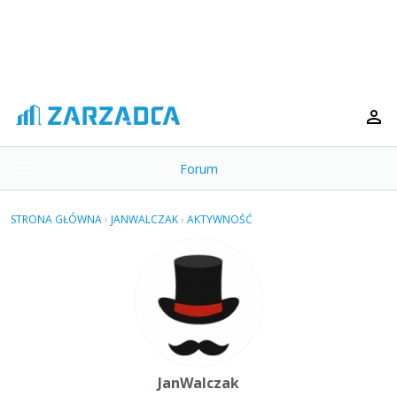
Forum
t
o
×
g
STRONA GŁÓWNA
›
JANWALCZAK
›
AKTYWNOŚĆ
g
Kategorie
l
e
Dyskusje
m
e
Aktywność
n
u
JanWalczak