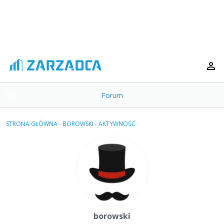
Forum
t
o
×
g
STRONA GŁÓWNA
›
BOROWSKI
›
AKTYWNOŚĆ
g
Kategorie
l
e
Dyskusje
m
e
Aktywność
n
u
borowski