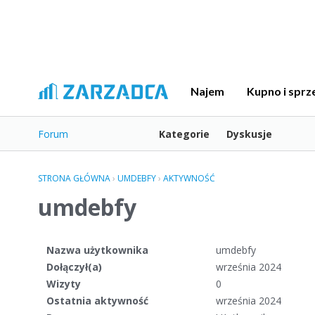
Najem
Kupno i sprz
Forum
Kategorie
Dyskusje
STRONA GŁÓWNA
›
UMDEBFY
›
AKTYWNOŚĆ
umdebfy
Nazwa użytkownika
umdebfy
Dołączył(a)
września 2024
Wizyty
0
Ostatnia aktywność
września 2024