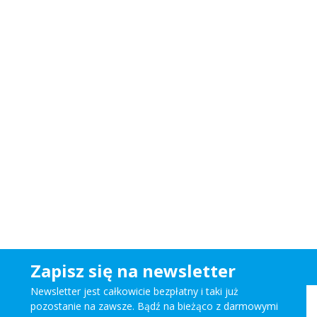
Zapisz się na newsletter
Newsletter jest całkowicie bezpłatny i taki już
pozostanie na zawsze. Bądź na bieżąco z darmowymi