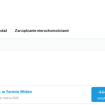
edaż
Zarządzanie nieruchomościami
44
 - w formie Wideo
wizy
io:
marca 2025