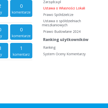
Zarządca.pl
2
0
Ustawa o Własności Lokali
ty
komentarze
Prawo Spółdzielcze
Ustawa o spółdzielniach
mieszkaniowych
0
0
Prawo Budowlane 2024
ty
komentarze
Ranking użytkowników
3
1
Ranking
System Oceny Komentarzy
ty
komentarz