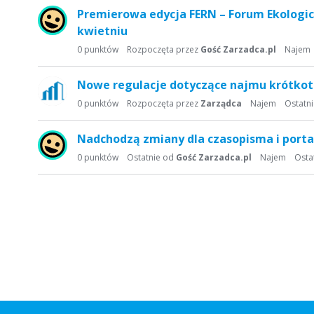
a
Premierowa edycja FERN – Forum Ekologic
d
kwietniu
y
0
punktów
Rozpoczęta przez
Gość Zarzadca.pl
Najem
s
k
Nowe regulacje dotyczące najmu krótk
u
s
0
punktów
Rozpoczęta przez
Zarządca
Najem
Ostatn
y
j
Nadchodzą zmiany dla czasopisma i porta
n
0
punktów
Ostatnie od
Gość Zarzadca.pl
Najem
Osta
a