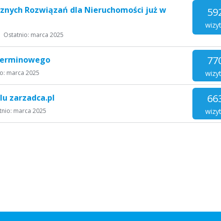
znych Rozwiązań dla Nieruchomości już w
59
wizy
Ostatnio:
marca 2025
77
oterminowego
wizy
io:
marca 2025
66
lu zarzadca.pl
wizy
tnio:
marca 2025