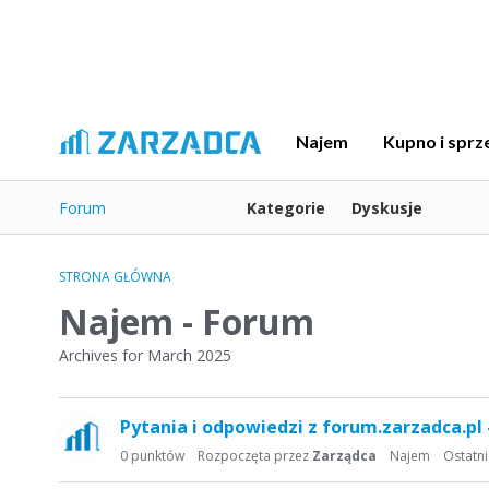
Najem
Kupno i sprz
Forum
Kategorie
Dyskusje
STRONA GŁÓWNA
Najem - Forum
Archives for March 2025
L
Pytania i odpowiedzi z forum.zarzadca.pl
i
s
0
punktów
Rozpoczęta przez
Zarządca
Najem
Ostatn
t