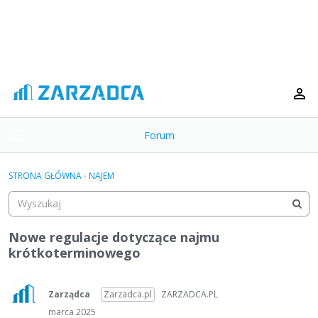
Forum
t
o
×
g
STRONA GŁÓWNA
›
NAJEM
g
Kategorie
l
e
Dyskusje
m
Nowe regulacje dotyczące najmu
e
krótkoterminowego
Aktywność
n
u
Zarządca
Zarzadca.pl
ZARZADCA.PL
marca 2025