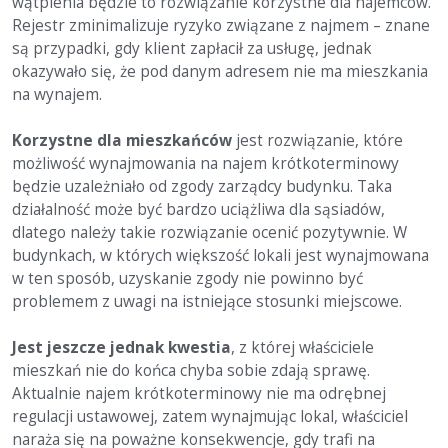
wątpienia będzie to rozwiązanie korzystne dla najemców.
Rejestr zminimalizuje ryzyko związane z najmem – znane
są przypadki, gdy klient zapłacił za usługę, jednak
okazywało się, że pod danym adresem nie ma mieszkania
na wynajem.
Korzystne dla mieszkańców
jest rozwiązanie, które
możliwość wynajmowania na najem krótkoterminowy
będzie uzależniało od zgody zarządcy budynku. Taka
działalność może być bardzo uciążliwa dla sąsiadów,
dlatego należy takie rozwiązanie ocenić pozytywnie. W
budynkach, w których większość lokali jest wynajmowana
w ten sposób, uzyskanie zgody nie powinno być
problemem z uwagi na istniejące stosunki miejscowe.
Jest jeszcze jednak kwestia
, z której właściciele
mieszkań nie do końca chyba sobie zdają sprawę.
Aktualnie najem krótkoterminowy nie ma odrębnej
regulacji ustawowej, zatem wynajmując lokal, właściciel
naraża się na poważne konsekwencje, gdy trafi na