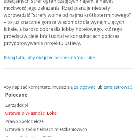
specjalnych stref ograniczających najem, a nawet
możliwość jego zakazania. Rząd planuje niestety
wprowadzić "strefy wolne od najmu krótkoterminowego"
– to już znacznie gorsza wiadomość dla wynajmujących
lokale, a bardzo dobra dla lobby hotelowego, którego
przedstawiciele brali udział w konsultacjach podczas
przygotowywania projektu ustawy.
Kliknij tutaj, aby obejrzeć odcinek na YouTube
Aby napisać komentarz, musisz się
zalogować
lub
zarejestrować
.
S
Polecane
z
Zarządca.pl
y
b
Ustawa o Własności Lokali
k
Prawo Spółdzielcze
i
Ustawa o spółdzielniach mieszkaniowych
e