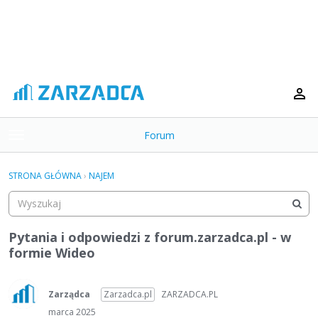
Forum
t
o
×
g
STRONA GŁÓWNA
›
NAJEM
g
Kategorie
l
e
Dyskusje
m
Pytania i odpowiedzi z forum.zarzadca.pl - w
e
formie Wideo
Aktywność
n
u
Zarządca
Zarzadca.pl
ZARZADCA.PL
marca 2025