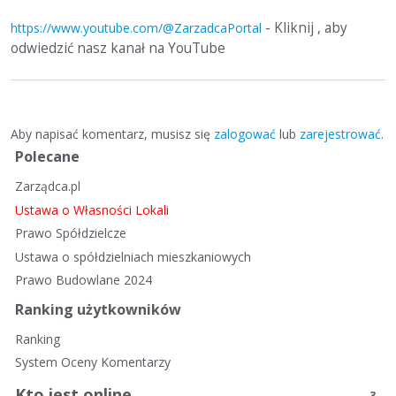
- Kliknij , aby
https://www.youtube.com/@ZarzadcaPortal
odwiedzić nasz kanał na YouTube
Aby napisać komentarz, musisz się
zalogować
lub
zarejestrować
.
S
Polecane
z
Zarządca.pl
y
b
Ustawa o Własności Lokali
k
Prawo Spółdzielcze
i
Ustawa o spółdzielniach mieszkaniowych
e
Prawo Budowlane 2024
l
i
Ranking użytkowników
n
Ranking
k
System Oceny Komentarzy
i
Kto jest online
3