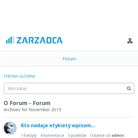
Forum
t
o
×
g
STRONA GŁÓWNA
g
Kategorie
l
e
Dyskusje
m
O Forum - Forum
e
Archives for November 2013
Aktywność
n
L
u
Kto nadaje etykiety wpisom...
i
s
14
wizyty
4
komentarze
0
punktów
Ostatnie od
admin