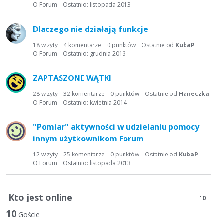
t
O Forum
Ostatnio:
listopada 2013
a
d
Dlaczego nie działają funkcje
y
s
18
wizyty
4
komentarze
0
punktów
Ostatnie od
KubaP
O Forum
Ostatnio:
grudnia 2013
k
u
s
ZAPTASZONE WĄTKI
y
28
wizyty
32
komentarze
0
punktów
Ostatnie od
Haneczka
j
O Forum
Ostatnio:
kwietnia 2014
n
a
"Pomiar" aktywności w udzielaniu pomocy
innym użytkownikom Forum
12
wizyty
25
komentarze
0
punktów
Ostatnie od
KubaP
O Forum
Ostatnio:
listopada 2013
Kto jest online
10
10
Goście