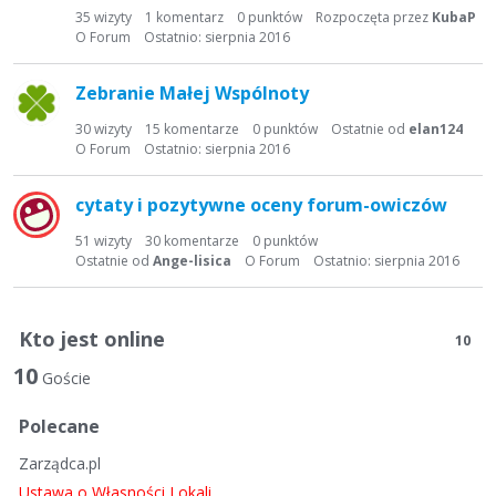
t
35
wizyty
1
komentarz
0
punktów
Rozpoczęta przez
KubaP
a
O Forum
Ostatnio:
sierpnia 2016
d
y
Zebranie Małej Wspólnoty
s
k
30
wizyty
15
komentarze
0
punktów
Ostatnie od
elan124
O Forum
Ostatnio:
sierpnia 2016
u
s
y
cytaty i pozytywne oceny forum-owiczów
j
51
wizyty
30
komentarze
0
punktów
n
Ostatnie od
Ange-lisica
O Forum
Ostatnio:
sierpnia 2016
a
Kto jest online
10
10
Goście
Polecane
Zarządca.pl
Ustawa o Własności Lokali