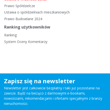
Prawo Spółdzielcze
Ustawa o spółdzielniach mieszkaniowych
Prawo Budowlane 2024
Ranking użytkowników
Ranking
System Oceny Komentarzy
Zapisz się na newsletter
Newsletter jest całkowicie bezpłatny i taki już pozostanie na
zawsze. Bądź na bieżąco z darmowymi e-bookami,
nowościami, rekomendacjami i ofertami specjalnymi z branży
nieruchomości.