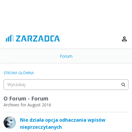
Forum
t
o
×
g
STRONA GŁÓWNA
g
Kategorie
l
e
Dyskusje
m
O Forum - Forum
e
Archives for August 2016
Aktywność
n
L
u
Nie działa opcja odhaczania wpisów
i
nieprzeczytanych
s