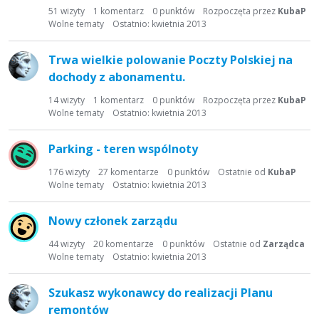
t
51
wizyty
1
komentarz
0
punktów
Rozpoczęta przez
KubaP
a
Wolne tematy
Ostatnio:
kwietnia 2013
d
y
Trwa wielkie polowanie Poczty Polskiej na
s
dochody z abonamentu.
k
u
14
wizyty
1
komentarz
0
punktów
Rozpoczęta przez
KubaP
s
Wolne tematy
Ostatnio:
kwietnia 2013
y
j
Parking - teren wspólnoty
n
176
wizyty
27
komentarze
0
punktów
Ostatnie od
KubaP
a
Wolne tematy
Ostatnio:
kwietnia 2013
Nowy członek zarządu
44
wizyty
20
komentarze
0
punktów
Ostatnie od
Zarządca
Wolne tematy
Ostatnio:
kwietnia 2013
Szukasz wykonawcy do realizacji Planu
remontów