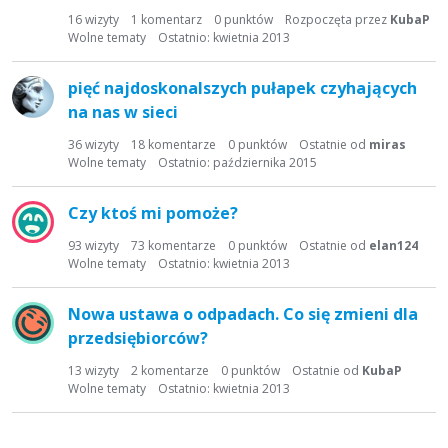
16
wizyty
1
komentarz
0
punktów
Rozpoczęta przez
KubaP
Wolne tematy
Ostatnio:
kwietnia 2013
pięć najdoskonalszych pułapek czyhających
na nas w sieci
36
wizyty
18
komentarze
0
punktów
Ostatnie od
miras
Wolne tematy
Ostatnio:
października 2015
Czy ktoś mi pomoże?
93
wizyty
73
komentarze
0
punktów
Ostatnie od
elan124
Wolne tematy
Ostatnio:
kwietnia 2013
Nowa ustawa o odpadach. Co się zmieni dla
przedsiębiorców?
13
wizyty
2
komentarze
0
punktów
Ostatnie od
KubaP
Wolne tematy
Ostatnio:
kwietnia 2013