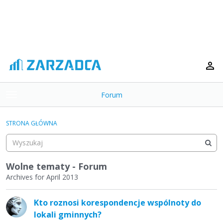
Forum
t
o
×
g
STRONA GŁÓWNA
g
Kategorie
l
e
Dyskusje
m
Wolne tematy - Forum
e
Archives for April 2013
Aktywność
n
L
u
Kto roznosi korespondencje wspólnoty do
i
lokali gminnych?
s