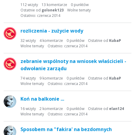
t
112
wizyty
13
komentarze
0
punktów
a
Ostatnie od
golonek123
Wolne tematy
d
Ostatnio:
czerwca 2014
y
s
rozliczenia - zużycie wody
k
32
wizyty
4
komentarze
0
punktów
Ostatnie od
KubaP
u
Wolne tematy
Ostatnio:
czerwca 2014
s
y
zebranie wspólnoty na wniosek właścicieli -
j
n
odwołanie zarządu
a
74
wizyty
9
komentarze
0
punktów
Ostatnie od
KubaP
Wolne tematy
Ostatnio:
czerwca 2014
Koń na balkonie ...
16
wizyty
2
komentarze
0
punktów
Ostatnie od
elan124
Wolne tematy
Ostatnio:
czerwca 2014
Sposobem na "fakira' na bezdomnych