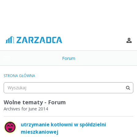
Forum
t
o
×
g
STRONA GŁÓWNA
g
Kategorie
l
e
Dyskusje
m
Wolne tematy - Forum
e
Archives for June 2014
Aktywność
n
L
u
utrzymanie kotłowni w spółdzielni
i
mieszkaniowej
s