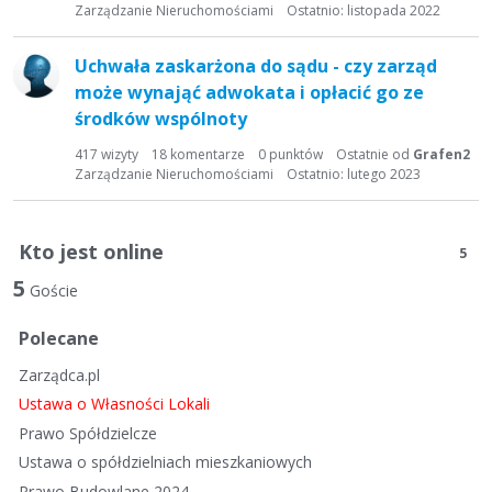
t
Zarządzanie Nieruchomościami
Ostatnio:
listopada 2022
a
d
Uchwała zaskarżona do sądu - czy zarząd
y
może wynająć adwokata i opłacić go ze
s
środków wspólnoty
k
u
417
wizyty
18
komentarze
0
punktów
Ostatnie od
Grafen2
s
Zarządzanie Nieruchomościami
Ostatnio:
lutego 2023
y
j
n
Kto jest online
5
a
5
Goście
Polecane
Zarządca.pl
Ustawa o Własności Lokali
Prawo Spółdzielcze
Ustawa o spółdzielniach mieszkaniowych
Prawo Budowlane 2024