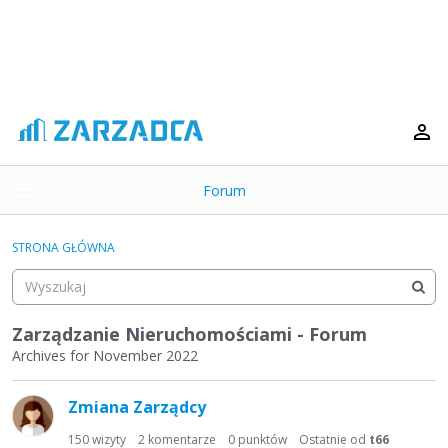
Forum
t
o
×
g
STRONA GŁÓWNA
g
Kategorie
l
e
Dyskusje
m
Zarządzanie Nieruchomościami - Forum
e
Archives for November 2022
Aktywność
n
L
u
Zmiana Zarządcy
i
s
150
wizyty
2
komentarze
0
punktów
Ostatnie od
t66