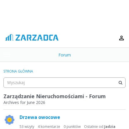
Forum
t
o
×
g
STRONA GŁÓWNA
g
Kategorie
l
e
Dyskusje
m
Zarządzanie Nieruchomościami - Forum
e
Archives for June 2026
Aktywność
n
L
u
Drzewa owocowe
i
s
53
wizyty
4
komentarze
0
punktów
Ostatnie od
Jadzia