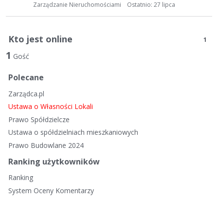
t
Zarządzanie Nieruchomościami
Ostatnio:
27 lipca
a
d
y
Kto jest online
1
s
1
k
Gość
u
Polecane
s
y
Zarządca.pl
j
Ustawa o Własności Lokali
n
Prawo Spółdzielcze
a
Ustawa o spółdzielniach mieszkaniowych
Prawo Budowlane 2024
Ranking użytkowników
Ranking
System Oceny Komentarzy