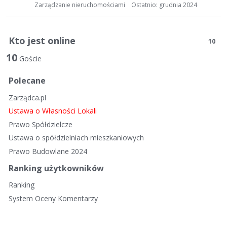
t
Zarządzanie nieruchomościami
Ostatnio:
grudnia 2024
a
d
y
Kto jest online
10
s
10
k
Goście
u
Polecane
s
y
Zarządca.pl
j
Ustawa o Własności Lokali
n
Prawo Spółdzielcze
a
Ustawa o spółdzielniach mieszkaniowych
Prawo Budowlane 2024
Ranking użytkowników
Ranking
System Oceny Komentarzy