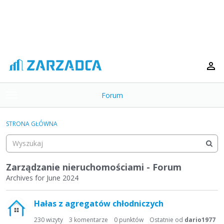
Forum
t
o
×
g
STRONA GŁÓWNA
g
Kategorie
l
e
Dyskusje
m
Zarządzanie nieruchomościami - Forum
e
Archives for June 2024
Aktywność
n
L
u
Hałas z agregatów chłodniczych
i
s
230
wizyty
3
komentarze
0
punktów
Ostatnie od
dario1977