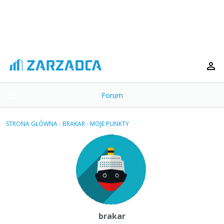
Forum
t
o
×
g
STRONA GŁÓWNA
›
BRAKAR
›
MOJE PUNKTY
g
Kategorie
l
e
Dyskusje
m
e
Aktywność
n
u
brakar