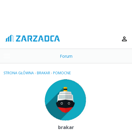
Forum
t
o
×
g
STRONA GŁÓWNA
›
BRAKAR
›
POMOCNE
g
Kategorie
l
e
Dyskusje
m
e
Aktywność
n
u
brakar