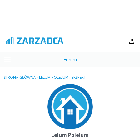
Forum
t
o
×
g
STRONA GŁÓWNA
›
LELUM POLELUM
›
EKSPERT
g
Kategorie
l
e
Dyskusje
m
e
Aktywność
n
u
Lelum Polelum