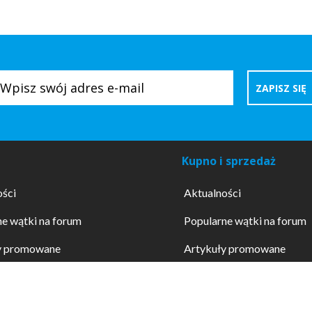
Kupno i sprzedaż
ości
Aktualności
e wątki na forum
Popularne wątki na forum
y promowane
Artykuły promowane
dokumentów
Wzory dokumentów
ne usługi
Promowane usługi