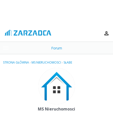
Forum
t
o
×
g
STRONA GŁÓWNA
›
MS NIERUCHOMOSCI
›
SŁABE
g
Kategorie
l
e
Dyskusje
m
e
Aktywność
n
u
MS Nieruchomosci