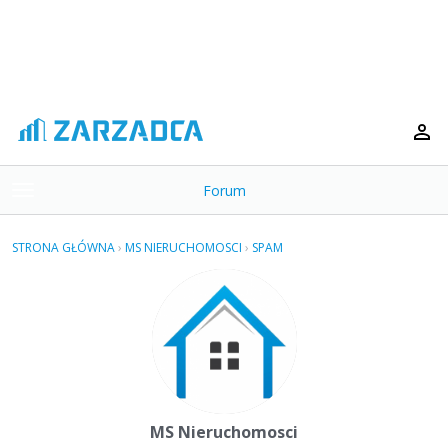
Forum
t
o
×
g
STRONA GŁÓWNA
›
MS NIERUCHOMOSCI
›
SPAM
g
Kategorie
l
e
Dyskusje
m
e
Aktywność
n
u
MS Nieruchomosci