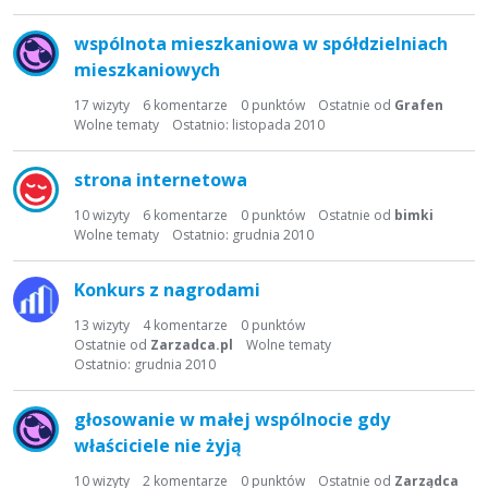
wspólnota mieszkaniowa w spółdzielniach
mieszkaniowych
17
wizyty
6
komentarze
0
punktów
Ostatnie od
Grafen
Wolne tematy
Ostatnio:
listopada 2010
strona internetowa
10
wizyty
6
komentarze
0
punktów
Ostatnie od
bimki
Wolne tematy
Ostatnio:
grudnia 2010
Konkurs z nagrodami
13
wizyty
4
komentarze
0
punktów
Ostatnie od
Zarzadca.pl
Wolne tematy
Ostatnio:
grudnia 2010
głosowanie w małej wspólnocie gdy
właściciele nie żyją
10
wizyty
2
komentarze
0
punktów
Ostatnie od
Zarządca