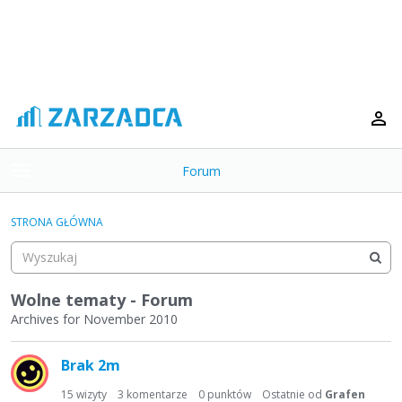
Forum
t
o
×
g
STRONA GŁÓWNA
g
Kategorie
l
e
Dyskusje
m
Wolne tematy - Forum
e
Archives for November 2010
Aktywność
n
L
u
Brak 2m
i
s
15
wizyty
3
komentarze
0
punktów
Ostatnie od
Grafen