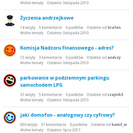
t
Wolne tematy
Ostatnio:
listopada 2010
a
d
Życzenia andrzejkowe
y
s
14
wizyty
5
komentarze
0
punktów
Ostatnie od
Grafen
Wolne tematy
Ostatnio:
listopada 2010
k
u
s
Komisja Nadzoru Finansowego - adres?
y
73
wizyty
3
komentarze
0
punktów
Ostatnie od
andczy
j
Wolne tematy
Ostatnio:
listopada 2010
n
a
parkowanie w podziemnym parkingu
samochodem LPG
37
wizyty
5
komentarze
0
punktów
Ostatnie od
czajnik5
Wolne tematy
Ostatnio:
listopada 2010
jaki domofon - analogowy czy cyfrowy?
650
wizyty
31
komentarze
0
punktów
Ostatnie od
kamil_w
Wolne tematy
Ostatnio:
lipca 2017