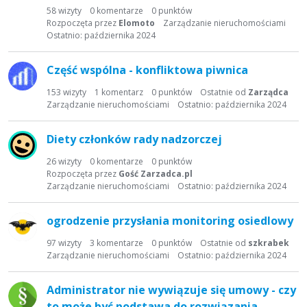
t
58
wizyty
0
komentarze
0
punktów
a
Rozpoczęta przez
Elomoto
Zarządzanie nieruchomościami
d
Ostatnio:
października 2024
y
s
Część wspólna - konfliktowa piwnica
k
153
wizyty
1
komentarz
0
punktów
Ostatnie od
Zarządca
u
Zarządzanie nieruchomościami
Ostatnio:
października 2024
s
y
Diety członków rady nadzorczej
j
n
26
wizyty
0
komentarze
0
punktów
a
Rozpoczęta przez
Gość Zarzadca.pl
Zarządzanie nieruchomościami
Ostatnio:
października 2024
ogrodzenie przysłania monitoring osiedlowy
97
wizyty
3
komentarze
0
punktów
Ostatnie od
szkrabek
Zarządzanie nieruchomościami
Ostatnio:
października 2024
Administrator nie wywiązuje się umowy - czy
to może być podstawa do rozwiązania