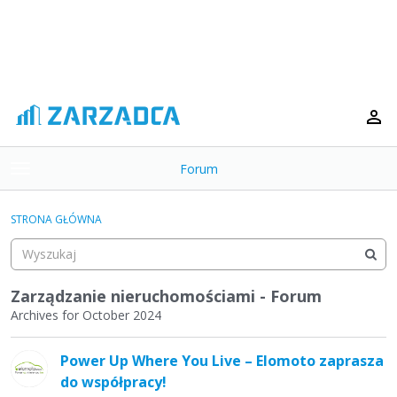
Forum
t
o
×
g
STRONA GŁÓWNA
g
Kategorie
l
e
Dyskusje
m
Zarządzanie nieruchomościami - Forum
e
Archives for October 2024
Aktywność
n
L
u
Power Up Where You Live – Elomoto zaprasza
i
do współpracy!
s