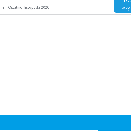
10
wizy
ami
Ostatnio:
listopada 2020