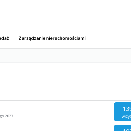
edaż
Zarządzanie nieruchomościami
13
wizy
ego 2023