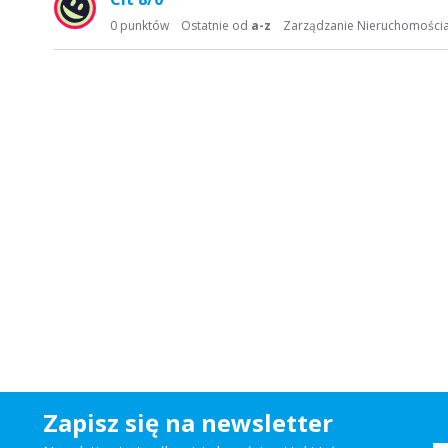
d
0
punktów
Ostatnie od
a-z
Zarządzanie Nieruchomości
y
s
k
u
s
y
j
n
a
Zapisz się na newsletter