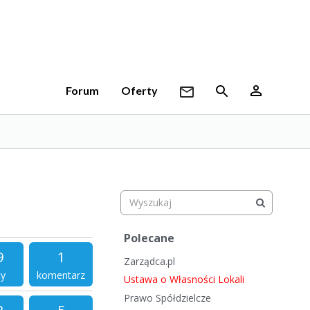
Forum
Oferty
S
Polecane
z
9
1
Zarządca.pl
y
ty
komentarz
b
Ustawa o Własności Lokali
k
Prawo Spółdzielcze