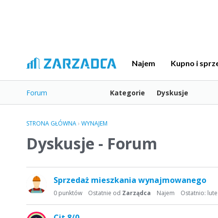
Najem
Kupno i sprz
Forum
Kategorie
Dyskusje
STRONA GŁÓWNA
›
WYNAJEM
Dyskusje - Forum
L
Sprzedaż mieszkania wynajmowanego
i
s
0
punktów
Ostatnie od
Zarządca
Najem
Ostatnio:
lut
t
a
Cit 8/0