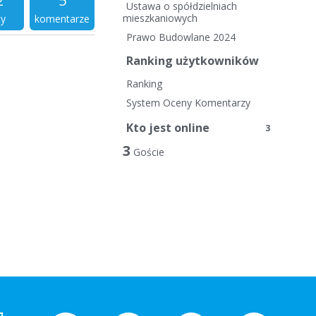
2
5
i
Ustawa o spółdzielniach
e
mieszkaniowych
ty
komentarze
l
Prawo Budowlane 2024
i
Ranking użytkowników
n
k
Ranking
i
System Oceny Komentarzy
Kto jest online
3
3
Goście