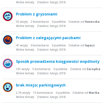
t
Wolne tematy
Ostatnio:
lutego 2018
a
d
Problem z gryzoniami
y
s
35
wizyty
2
komentarze
0
punktów
Ostatnie od
Haneczka
Wolne tematy
Ostatnio:
lutego 2018
k
u
s
Problem z zalegającymi paczkami
y
41
wizyty
9
komentarze
0
punktów
Ostatnie od
lapacz
j
Wolne tematy
Ostatnio:
lutego 2018
n
a
Sposób prowadzenia księgowości wspólnoty
181
wizyty
5
komentarze
0
punktów
Ostatnie od
Zarządca
Wolne tematy
Ostatnio:
lutego 2018
brak miejsc parkingowych
2.7K
wizyty
15
komentarze
0
punktów
Ostatnie od
Marika
Wolne tematy
Ostatnio:
lutego 2018