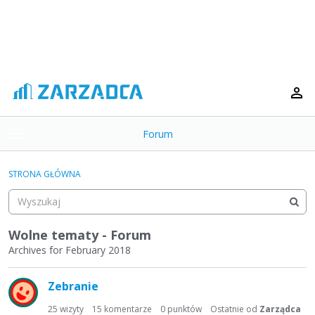
Forum
t
o
×
g
STRONA GŁÓWNA
g
Kategorie
l
e
Dyskusje
m
Wolne tematy - Forum
e
Archives for February 2018
Aktywność
n
L
u
Zebranie
i
s
25
wizyty
15
komentarze
0
punktów
Ostatnie od
Zarządca