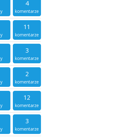
4
ty
komentarze
11
ty
komentarze
3
ty
komentarze
2
ty
komentarze
12
ty
komentarze
3
ty
komentarze