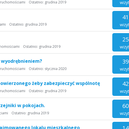
wizy
eruchomościami
Ostatnio:
grudnia 2019
41
wizy
iami
Ostatnio:
grudnia 2019
25
wizy
chomościami
Ostatnio:
grudnia 2019
39
y wyodrębnieniem?
wizy
eruchomościami
Ostatnio:
stycznia 2020
42
 powierzonego żeby zabezpieczyć wspólnotę
wizy
eruchomościami
Ostatnio:
grudnia 2019
60
zejniki w pokojach.
wizy
ciami
Ostatnio:
grudnia 2019
14
 zajmowanego lokalu mieszkalnego