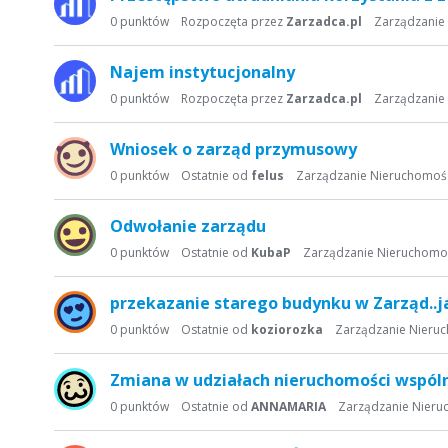
0
punktów
Rozpoczęta przez
Zarzadca.pl
Zarządzanie
Najem instytucjonalny
0
punktów
Rozpoczęta przez
Zarzadca.pl
Zarządzanie
Wniosek o zarząd przymusowy
0
punktów
Ostatnie od
felus
Zarządzanie Nieruchomoś
Odwołanie zarządu
0
punktów
Ostatnie od
KubaP
Zarządzanie Nieruchomo
przekazanie starego budynku w Zarząd..
0
punktów
Ostatnie od
koziorozka
Zarządzanie Nieru
Zmiana w udziałach nieruchomości wspól
0
punktów
Ostatnie od
ANNAMARIA
Zarządzanie Nieru