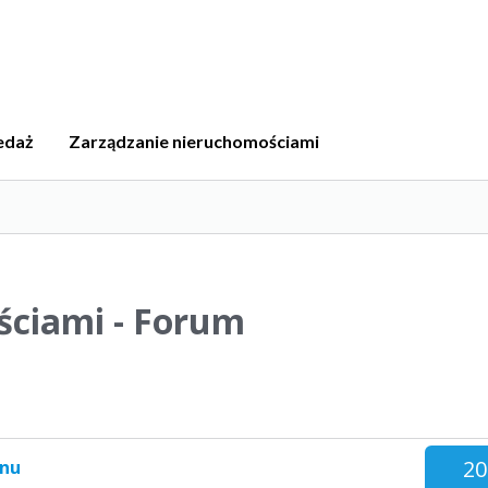
edaż
Zarządzanie nieruchomościami
ściami - Forum
20
onu