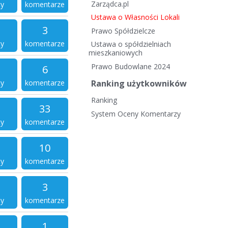
Zarządca.pl
ty
komentarze
Ustawa o Własności Lokali
3
Prawo Spółdzielcze
ty
komentarze
Ustawa o spółdzielniach
mieszkaniowych
Prawo Budowlane 2024
6
ty
komentarze
Ranking użytkowników
Ranking
33
System Oceny Komentarzy
ty
komentarze
10
ty
komentarze
3
ty
komentarze
1