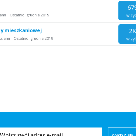
67
wizy
iami
Ostatnio:
grudnia 2019
2K
ty mieszkaniowej
wizy
ściami
Ostatnio:
grudnia 2019