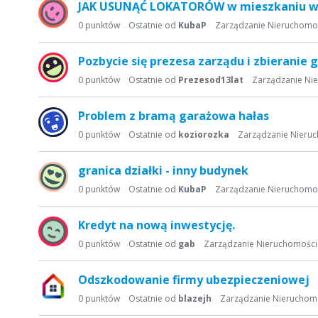
JAK USUNĄĆ LOKATORÓW w mieszkaniu w
0
punktów
Ostatnie od
KubaP
Zarządzanie Nieruchomo
Pozbycie się prezesa zarządu i zbieranie
0
punktów
Ostatnie od
Prezesod13lat
Zarządzanie Ni
Problem z bramą garażowa hałas
0
punktów
Ostatnie od
koziorozka
Zarządzanie Nieru
granica działki - inny budynek
0
punktów
Ostatnie od
KubaP
Zarządzanie Nieruchomo
Kredyt na nową inwestycję.
0
punktów
Ostatnie od
gab
Zarządzanie Nieruchomośc
Odszkodowanie firmy ubezpieczeniowej
0
punktów
Ostatnie od
blazejh
Zarządzanie Nieruchom