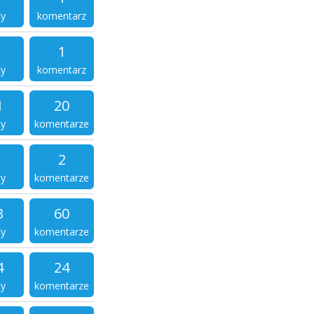
ty
komentarz
1
ty
komentarz
1
20
ty
komentarze
2
ty
komentarze
3
60
ty
komentarze
4
24
ty
komentarze