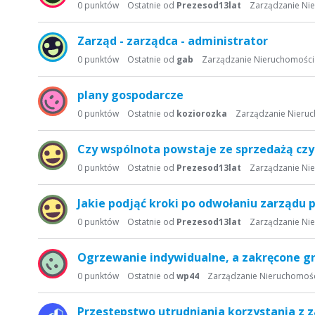
s
0
punktów
Ostatnie od
Prezesod13lat
Zarządzanie Ni
t
a
Zarząd - zarządca - administrator
d
0
punktów
Ostatnie od
gab
Zarządzanie Nieruchomośc
y
s
plany gospodarcze
k
u
0
punktów
Ostatnie od
koziorozka
Zarządzanie Nieru
s
y
Czy wspólnota powstaje ze sprzedażą cz
j
0
punktów
Ostatnie od
Prezesod13lat
Zarządzanie Ni
n
a
Jakie podjąć kroki po odwołaniu zarządu
0
punktów
Ostatnie od
Prezesod13lat
Zarządzanie Ni
Ogrzewanie indywidualne, a zakręcone gr
0
punktów
Ostatnie od
wp44
Zarządzanie Nieruchomoś
Przestępstwo utrudniania korzystania z