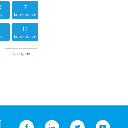
9
7
ty
komentarze
11
ty
komentarze
Następny