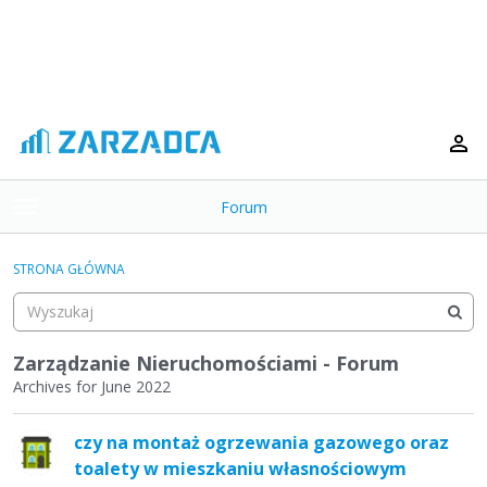
Forum
t
o
×
g
STRONA GŁÓWNA
g
Kategorie
l
e
Dyskusje
m
Zarządzanie Nieruchomościami - Forum
e
Archives for June 2022
Aktywność
n
L
u
czy na montaż ogrzewania gazowego oraz
i
toalety w mieszkaniu własnościowym
s