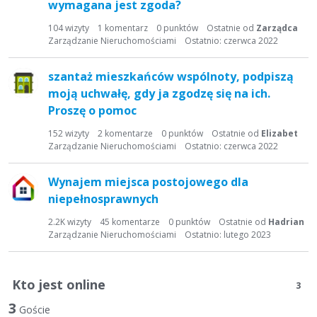
t
wymagana jest zgoda?
a
104
wizyty
1
komentarz
0
punktów
Ostatnie od
Zarządca
d
Zarządzanie Nieruchomościami
Ostatnio:
czerwca 2022
y
s
szantaż mieszkańców wspólnoty, podpiszą
k
moją uchwałę, gdy ja zgodzę się na ich.
u
Proszę o pomoc
s
y
152
wizyty
2
komentarze
0
punktów
Ostatnie od
Elizabet
j
Zarządzanie Nieruchomościami
Ostatnio:
czerwca 2022
n
a
Wynajem miejsca postojowego dla
niepełnosprawnych
2.2K
wizyty
45
komentarze
0
punktów
Ostatnie od
Hadrian
Zarządzanie Nieruchomościami
Ostatnio:
lutego 2023
Kto jest online
3
3
Goście